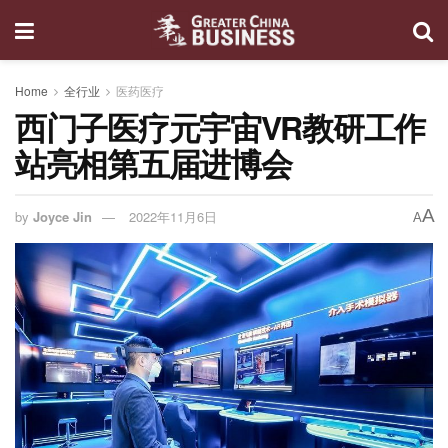
Home
全行业
医药医疗
西门子医疗元宇宙VR教研工作
站亮相第五届进博会
A
by
Joyce Jin
2022年11月6日
A