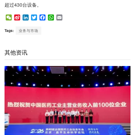
超过430台设备。
W
S
L
T
F
W
E
e
i
i
w
a
h
m
C
n
n
i
c
a
a
Tags:
业务与市场
h
a
k
t
e
t
i
a
W
e
t
b
s
l
t
e
d
e
o
A
其他资讯
i
I
r
o
p
b
n
k
p
o