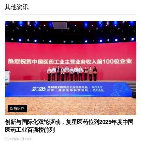
t
e
d
e
o
A
其他资讯
i
I
r
o
p
b
n
k
p
o
医药医疗
创新与国际化双轮驱动，复星医药位列2025年度中国
医药工业百强榜前列
2026年7月14日