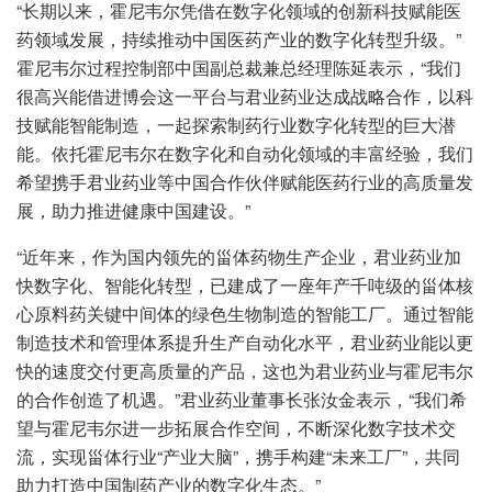
“长期以来，霍尼韦尔凭借在数字化领域的创新科技赋能医
药领域发展，持续推动中国医药产业的数字化转型升级。”
霍尼韦尔过程控制部中国副总裁兼总经理陈延表示，“我们
很高兴能借进博会这一平台与君业药业达成战略合作，以科
技赋能智能制造，一起探索制药行业数字化转型的巨大潜
能。依托霍尼韦尔在数字化和自动化领域的丰富经验，我们
希望携手君业药业等中国合作伙伴赋能医药行业的高质量发
展，助力推进健康中国建设。”
“近年来，作为国内领先的甾体药物生产企业，君业药业加
快数字化、智能化转型，已建成了一座年产千吨级的甾体核
心原料药关键中间体的绿色生物制造的智能工厂。通过智能
制造技术和管理体系提升生产自动化水平，君业药业能以更
快的速度交付更高质量的产品，这也为君业药业与霍尼韦尔
的合作创造了机遇。”君业药业董事长张汝金表示，“我们希
望与霍尼韦尔进一步拓展合作空间，不断深化数字技术交
流，
实现甾体行业“产业大脑”，携手构建“未来工厂”，共同
助力打造中国制药产业的数字化生态。”