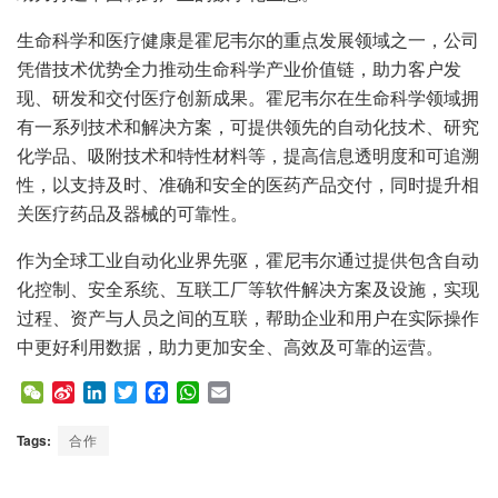
生命科学和医疗健康是霍尼韦尔的重点发展领域之一，公司
凭借技术优势全力推动生命科学产业价值链，助力客户发
现、研发和交付医疗创新成果。霍尼韦尔在生命科学领域拥
有一系列技术和解决方案，可提供领先的自动化技术、研究
化学品、吸附技术和特性材料等，提高信息透明度和可追溯
性，以支持及时、准确和安全的医药产品交付，同时提升相
关医疗药品及器械的可靠性。
作为全球工业自动化业界先驱，霍尼韦尔通过提供包含自动
化控制、安全系统、互联工厂等软件解决方案及设施，实现
过程、资产与人员之间的互联，帮助企业和用户在实际操作
中更好利用数据，助力更加安全、高效及可靠的运营。
W
S
L
T
F
W
E
e
i
i
w
a
h
m
C
n
n
i
c
a
a
Tags:
合作
h
a
k
t
e
t
i
a
W
e
t
b
s
l