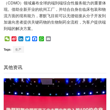
（CDMO）领域遍布全球的端到端综合性服务能力的重要体
现。借助全新开业的杭州工厂，并结合自身在临床包装和物
流方面的现有能力，赛默飞目前可以无缝链接从分子开发到
加速向患者提供关键药物的生物制药全流程，为客户提供端
到端的解决方案。
W
S
L
T
F
W
E
e
i
i
w
a
h
m
C
n
n
i
c
a
a
Tags:
生产
h
a
k
t
e
t
i
a
W
e
t
b
s
l
t
e
d
e
o
A
其他资讯
i
I
r
o
p
b
n
k
p
o