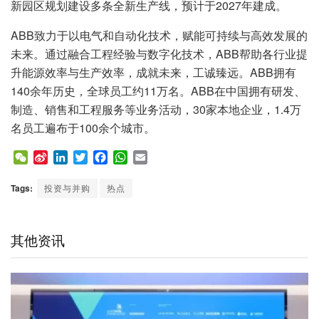
新园区规划建设多条全新生产线，预计于2027年建成。
ABB致力于以电气和自动化技术，赋能可持续与高效发展的
未来。通过融合工程经验与数字化技术，ABB帮助各行业提
升能源效率与生产效率，成就未来，工诚臻远。ABB拥有
140余年历史，全球员工约11万名。ABB在中国拥有研发、
制造、销售和工程服务等业务活动，30家本地企业，1.4万
名员工遍布于100余个城市。
W
S
L
T
F
W
E
e
i
i
w
a
h
m
C
n
n
i
c
a
a
Tags:
投资与并购
热点
h
a
k
t
e
t
i
a
W
e
t
b
s
l
t
e
d
e
o
A
其他资讯
i
I
r
o
p
b
n
k
p
o