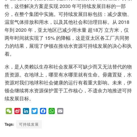
性，这些解决方案是实现 2030 年可持续发展目标的一部
分，在整个集团中实施。可持续发展目标包括：减少废物、
温室气体排放和用水，以及其他社会和治理目标。从 2018
年到 2020 年，亚太地区已减少用水量 超18万 立方米，仅
两年时间就实现了 15% 的降幅，这是亚太区各工厂共同努
力的结果，展现了伊顿在推动水资源可持续发展的决心和执
着。
水，是人类赖以生存和社会发展不可缺少而又无法替代的物
质资源。在地球上，哪里有水哪里就有生命。毋庸置疑，水
资源对我们地球和社会健康的运行有着重大影响。未来，伊
顿会继续将水资源保护置于工作核心，不遗余力地推进可持
续发展目标。
W
S
L
T
F
W
E
e
i
i
w
a
h
m
C
n
n
i
c
a
a
Tags:
可持续发展
h
a
k
t
e
t
i
a
W
e
t
b
s
l