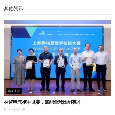
t
e
d
e
o
A
其他资讯
i
I
r
o
p
b
n
k
p
o
综合工业
林肯电气携手世赛，赋能全球技能英才
2026年7月28日