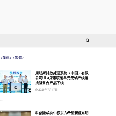
<简体>
<繁體>
康明斯排放处理系统（中国）有限
公司UL4尿素喷射单元无锡产线落
成暨首台产品下线
2026年7月17日
...
科倍隆成功中标东方希望新疆东明