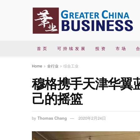
首 页
可 持 续 发 展
投 资
市 场
合
Home
全行业
综合工业
穆格携手天津华翼
己的摇篮
by
Thomas Chang
2020年2月24日