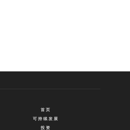
首 页
可 持 续 发 展
投 资