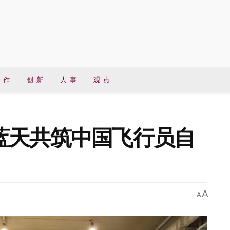
 作
创 新
人 事
观 点
蓝天共筑中国飞行员自
A
A