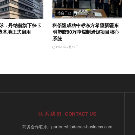
综合工业
全球，丹纳赫旗下徕卡
科倍隆成功中标东方希望新疆东
造基地正式启用
明塑胶80万吨煤制烯烃项目核心
系统
日
2026年7月17日
联 系 我 们 | CONTACT US
商务合作联系: partnership#apac-business.com