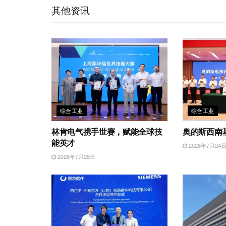
t
e
d
e
o
A
其他资讯
i
I
r
o
p
b
n
k
p
o
综合工业
综合工业
林肯电气携手世赛，赋能全球技
奥的斯西南
能英才
2026年7月24
2026年7月28日