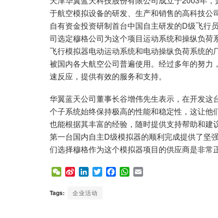
天津华翼蓝天科技股份有限公司成立于2003年
于航空模拟设备的研发、生产和销售的高科技公司
自有资金投资研制首台中国自主研发的D级飞行
司选定穆格公司为这个项目运动系统和操纵负荷
飞行模拟器电动运动系统和电动操纵负荷系统的
被国内各大航空公司普遍使用。经过多年的努力
速反应，提供有效的服务和支持。
华翼蓝天公司董事长谷增伟先生表示，在开发这台
个子系统始终保持极高的性能和稳定性，这让他
也能根据其丰富的经验，随时提供支持帮助和建
第一台国内自主D级模拟器的顺利完成提供了坚
们选择穆格作为这个模拟器项目的供应商是非常
W
S
L
T
F
W
E
e
i
i
w
a
h
m
C
n
n
i
c
a
a
Tags:
企业活动
h
a
k
t
e
t
i
a
W
e
t
b
s
l