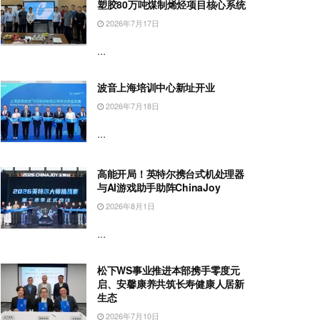
塑胶80万吨煤制烯烃项目核心系统
2026年7月17日
...
波音上海培训中心新址开业
2026年7月18日
...
高能开局！英特尔携台式机处理器
与AI游戏助手助阵ChinaJoy
2026年8月1日
...
松下WS事业推进本部携手零度元
启、安馨康养共筑长寿健康人居新
生态
2026年7月10日