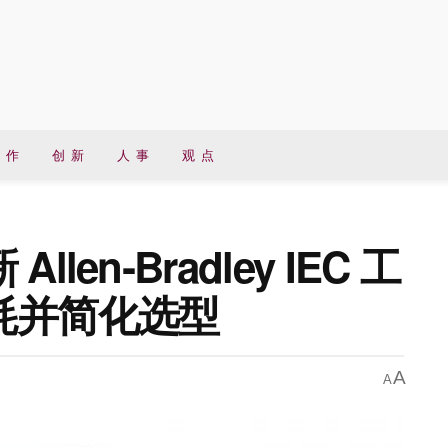
 作
创 新
人 事
观 点
en‑Bradley IEC 工
耗并简化选型
A
A