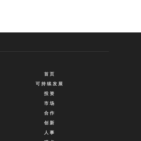
首 页
可 持 续 发 展
投 资
市 场
合 作
创 新
人 事