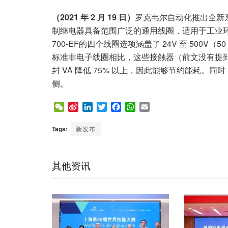
（2021 年 2 月 19 日）
罗克韦尔自动化推出全新系列 IEC
制继电器具备范围广泛的通用线圈，适用于工业环境中较重负
700-EF的四个线圈选项涵盖了 24V 至 500V（
标准非电子线圈相比，这些接触器（前文没有提到接触
封 VA 降低 75% 以上，因此能够节约能耗
侧。
W
S
L
T
F
W
E
e
i
i
w
a
h
m
C
n
n
i
c
a
a
Tags:
新发布
h
a
k
t
e
t
i
a
W
e
t
b
s
l
t
e
d
e
o
A
其他资讯
i
I
r
o
p
b
n
k
p
o