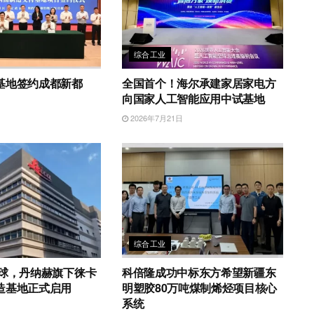
综合工业
基地签约成都新都
全国首个！海尔承建家居家电方
向国家人工智能应用中试基地
日
2026年7月21日
综合工业
全球，丹纳赫旗下徕卡
科倍隆成功中标东方希望新疆东
造基地正式启用
明塑胶80万吨煤制烯烃项目核心
系统
日