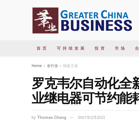
首 页
可 持 续 发 展
投 资
市 场
合
Home
全行业
综合工业
罗克韦尔自动化全新 All
业继电器可节约能
by
Thomas Chang
2021年2月20日