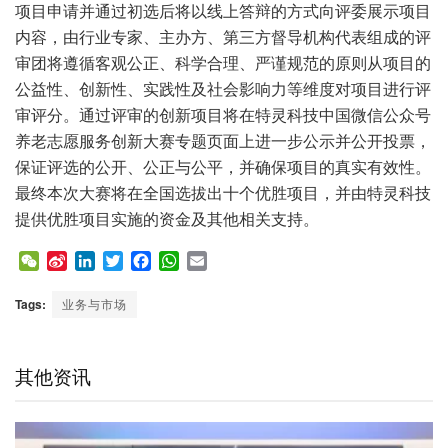
项目申请并通过初选后将以线上答辩的方式向评委展示项目
内容，由行业专家、主办方、第三方督导机构代表组成的评
审团将遵循客观公正、科学合理、严谨规范的原则从项目的
公益性、创新性、实践性及社会影响力等维度对项目进行评
审评分。通过评审的创新项目将在特灵科技中国微信公众号
养老志愿服务创新大赛专题页面上进一步公示并公开投票，
保证评选的公开、公正与公平，并确保项目的真实有效性。
最终本次大赛将在全国选拔出十个优胜项目，并由特灵科技
提供优胜项目实施的资金及其他相关支持。
W
S
L
T
F
W
E
e
i
i
w
a
h
m
C
n
n
i
c
a
a
Tags:
业务与市场
h
a
k
t
e
t
i
a
W
e
t
b
s
l
t
e
d
e
o
A
其他资讯
i
I
r
o
p
b
n
k
p
o