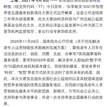
上海，2021 年 4月 6日
—— 全球温控系统创新者
特灵
科技
（纽交所代码：TT）今日宣布，“乐享银灵”2021年智慧
养老志愿服务创新项目大赛正式拉开帷幕，这是公司连续第
三年举办该项赛事。此次大赛由特灵科技与广州志鲲公益慈
善基金会联合主办，北京和众泽益公益发展中心作为第三方
督导机构监督指导，多位行业专家协助支持。
2020年11月24日，国务院办公厅印发《关于切实解决
老年人运用智能技术困难的实施方案》，聚焦老年人日常生
活涉及的出行、就医、消费、文娱、办事等7类高频事项和
服务场景，要求到2022年底前，解决老年人面临的“数字鸿
沟”问题的长效机制基本建立。而疫情的爆发，更使各界对
“科技”、“智慧”养老方式的关注达到了前所未有的高度。因
此，本次大赛旨在面向全国社会公益组织以及高校团体选拔
智慧养老领域的优秀志愿服务项目，共同探讨提高老年人享
受智能化服务水平的新思路、新模式，引导社会公众关心、
支持和参与养老事业，并进一步支持养老志愿服务行业的发
展。