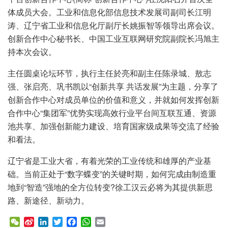
体成员大会。工业和信息化部信息技术发展司副司长江明
涛、辽宁省工业和信息化厅副厅长姚振智等领导出席会议。
创新合作中心秘书长、中国工业互联网研究院副院长冯旭主
持本次会议。
主任圆桌论坛环节，执行主任於亮和副主任陈录城、敖志
强、张启亮、巩书凯以“创新共享 共话发展”为主题，分享了
创新合作中心对成员单位的价值和意义，并就如何发挥创新
合作中心“集团军”优势实现高效行业平台间互联互通、资源
池共享、加强创新能力建设、培育国家级成果等交流了经验
和看法。
辽宁省是工业大省，有着光荣的工业传统和雄厚的产业基
础。当前正处于“数字蝶变”的关键时期，如何完成由制造重
地到“智造”强地的全方位转变?徐工汉云必将为其提供新思
路、新途径、新动力。
W
S
L
T
F
W
E