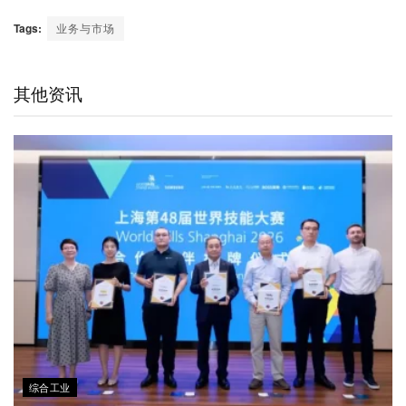
e
i
i
w
a
h
m
C
n
n
i
c
a
a
Tags:
业务与市场
h
a
k
t
e
t
i
a
W
e
t
b
s
l
t
e
d
e
o
A
其他资讯
i
I
r
o
p
b
n
k
p
o
综合工业