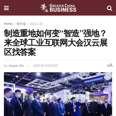
Home
全行业
综合工业
制造重地如何变“智造”强地？
来全球工业互联网大会汉云展
区找答案
A
by
Joyce Jin
2021年10月23日
A