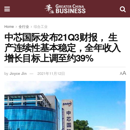
Home
全行业
综合工业
中芯国际发布21Q3财报， 生
产连续性基本稳定，全年收入
增长目标上调至约39%
A
by
Joyce Jin
2021年11月12日
A