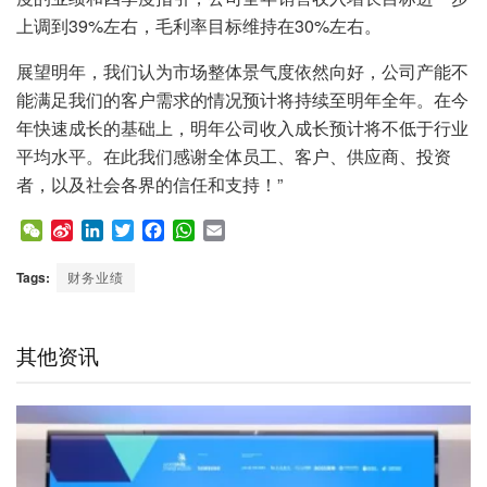
上调到39%左右，毛利率目标维持在30%左右。
展望明年，我们认为市场整体景气度依然向好，公司产能不
能满足我们的客户需求的情况预计将持续至明年全年。在今
年快速成长的基础上，明年公司收入成长预计将不低于行业
平均水平。在此我们感谢全体员工、客户、供应商、投资
者，以及社会各界的信任和支持！”
W
S
L
T
F
W
E
e
i
i
w
a
h
m
C
n
n
i
c
a
a
Tags:
财务业绩
h
a
k
t
e
t
i
a
W
e
t
b
s
l
t
e
d
e
o
A
其他资讯
i
I
r
o
p
b
n
k
p
o