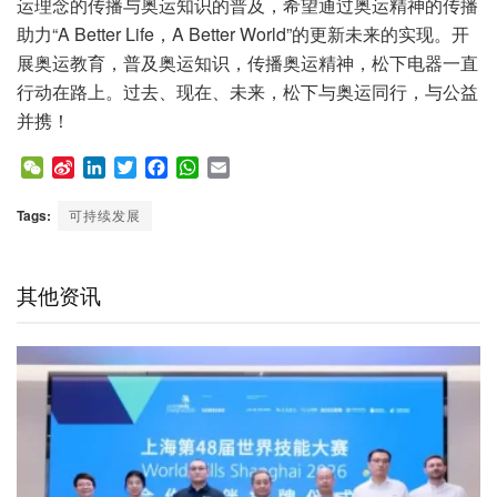
运理念的传播与奥运知识的普及，希望通过奥运精神的传播
助力“A Better Life，A Better World”的更新未来的实现。开
展奥运教育，普及奥运知识，传播奥运精神，松下电器一直
行动在路上。过去、现在、未来，松下与奥运同行，与公益
并携！
W
S
L
T
F
W
E
e
i
i
w
a
h
m
C
n
n
i
c
a
a
Tags:
可持续发展
h
a
k
t
e
t
i
a
W
e
t
b
s
l
t
e
d
e
o
A
其他资讯
i
I
r
o
p
b
n
k
p
o