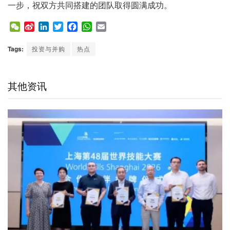
一步，祝双方共同搭建的团队取得圆满成功。
W
S
L
T
F
W
E
e
i
i
w
a
h
m
C
n
n
i
c
a
a
Tags:
投资与并购
热点
h
a
k
t
e
t
i
a
W
e
t
b
s
l
t
e
d
e
o
A
其他资讯
i
I
r
o
p
b
n
k
p
o