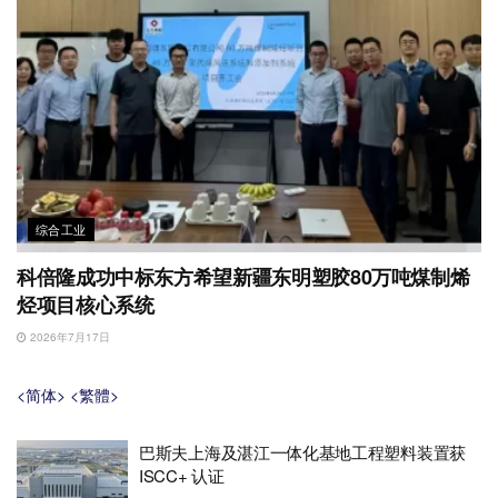
综合工业
科倍隆成功中标东方希望新疆东明塑胶80万吨煤制烯
烃项目核心系统
2026年7月17日
<简体>
<繁體>
巴斯夫上海及湛江一体化基地工程塑料装置获
ISCC+ 认证