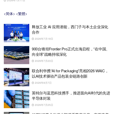
2026年7月17日
<简体>
<繁體>
释放工业 AI 应用潜能，西门子与本土企业深化
合作
2026年7月19日
900台锋坦Frontier Pro正式出海启程，“在中国、
向全球”战略持续深化
2026年7月23日
联合利华携“AI for Packaging”亮相2026 WAIC，
以AI技术驱动产品包装全链路创新
2026年8月7日
英特尔与蓝思科技携手，推进面向AI时代的先进
半导体封装
2026年7月25日