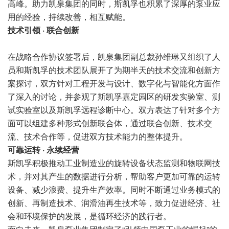
高峰。助力凯泉集团的同时，斯凯孚也积累了深厚的泵业应
用的经验，持续改善，相互赋能。
技术引领 · 联合创新
在战略合作协议签署后，凯泉集团副总裁孙维琳又组织了人
员和斯凯孚的技术团队展开了为期半天的技术交流和创新方
案探讨，双方针对工程开发与设计、数字化与智能化方面作
了深入的讨论，并参观了斯凯孚嘉定园区的研发实验室、测
试实验室以及斯凯孚远程诊断中心。双方表达了针对多个方
面可以组建多种形式创新联合体，通过联合创新、技术交
流、技术合作等，促进双方技术能力的整体提升。
可靠运转 · 永续经营
斯凯孚积极推动工业制造业的旋转设备状态监测和物联网技
术，并对其产生的数据进行分析，帮助客户更加可靠的运转
设备、减少浪费、提升生产效率。同时不断通过业务模式的
创新、再制造技术、润滑油再生技术等，致力促进经济、社
会和环境保护的发展，是循环经济的践行者。