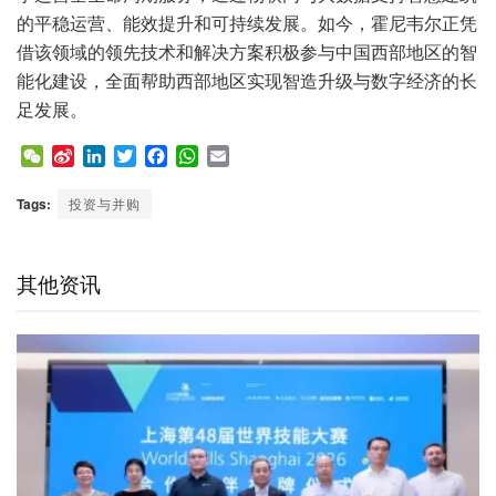
的平稳运营、能效提升和可持续发展。如今，霍尼韦尔正凭
借该领域的领先技术和解决方案积极参与中国西部地区的智
能化建设，全面帮助西部地区实现智造升级与数字经济的长
足发展。
W
S
L
T
F
W
E
e
i
i
w
a
h
m
C
n
n
i
c
a
a
Tags:
投资与并购
h
a
k
t
e
t
i
a
W
e
t
b
s
l
t
e
d
e
o
A
其他资讯
i
I
r
o
p
b
n
k
p
o