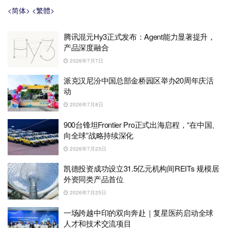
<简体>
<繁體>
腾讯混元Hy3正式发布：Agent能力显著提升，
产品深度融合
2026年7月7日
派克汉尼汾中国总部金桥园区举办20周年庆活
动
2026年7月8日
900台锋坦Frontier Pro正式出海启程，“在中国、
向全球”战略持续深化
2026年7月23日
凯德投资成功设立31.5亿元机构间REITs 规模居
外资同类产品首位
2026年7月25日
一场跨越中印的双向奔赴｜复星医药启动全球
人才和技术交流项目