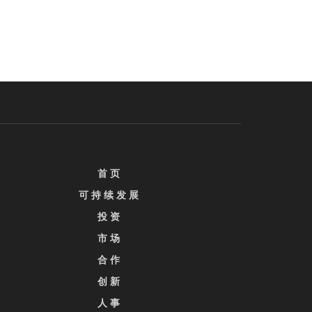
首 页
可 持 续 发 展
投 资
市 场
合 作
创 新
人 事