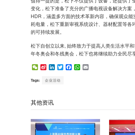
值得一提的是，松下不仅提供了设备，还提供了
变化，松下准备了充分的广播电视设备解决方案，从
HDR，涵盖多方面的技术革新内容，确保观众能
耗电量，松下重新审视系统设计、器材配置等各
的可持续发展。
松下自创立以来, 始终致力于提高人类生活水平和
年冬奥会和冬残奥会，松下也将继续助力全民尽
W
S
L
T
F
W
E
e
i
i
w
a
h
m
C
n
n
i
c
a
a
Tags:
企业活动
h
a
k
t
e
t
i
a
W
e
t
b
s
l
t
e
d
e
o
A
其他资讯
i
I
r
o
p
b
n
k
p
o