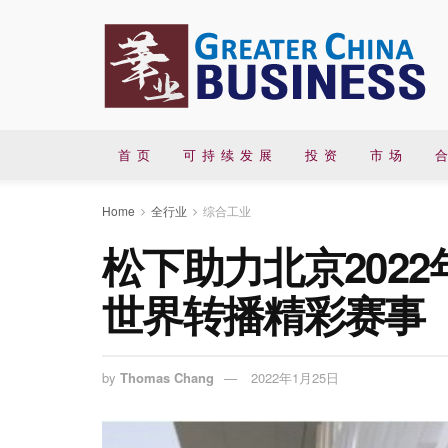
首 页
可 持 续 发 展
投 资
市 场
合
Home
全行业
综合工业
松下助力北京202
世界转播精彩赛事
by
Thomas Chang
2022年1月25日