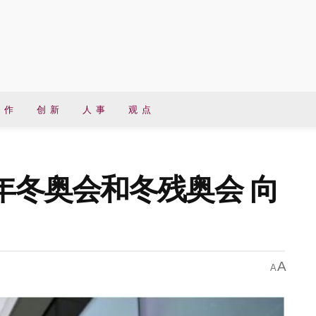
 作
创 新
人 事
观 点
2年冬奥会和冬残奥会 向
A
A