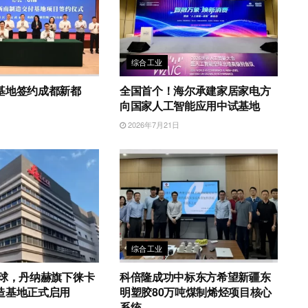
综合工业
基地签约成都新都
全国首个！海尔承建家居家电方
向国家人工智能应用中试基地
日
2026年7月21日
综合工业
全球，丹纳赫旗下徕卡
科倍隆成功中标东方希望新疆东
造基地正式启用
明塑胶80万吨煤制烯烃项目核心
系统