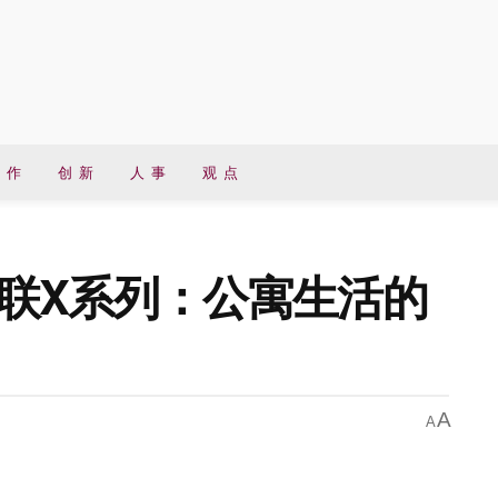
 作
创 新
人 事
观 点
水多联X系列：公寓生活的
A
A