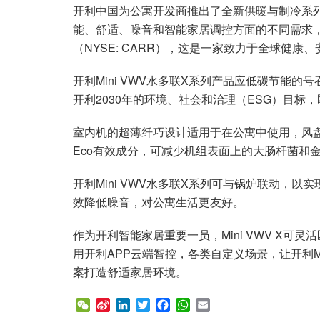
开利中国为公寓开发商推出了全新供暖与制冷系列产
能、舒适、噪音和智能家居调控方面的不同需求
（NYSE: CARR），这是一家致力于全球健
开利Mini VWV水多联X系列产品应低碳节能
开利2030年的环境、社会和治理（ESG）目标
室内机的超薄纤巧设计适用于在公寓中使用，风盘和
Eco有效成分，可减少机组表面上的大肠杆菌和金
开利Mini VWV水多联X系列可与锅炉联动，
效降低噪音，对公寓生活更友好。
作为开利智能家居重要一员，Mini VWV X
用开利APP云端智控，各类自定义场景，让开利M
案打造舒适家居环境。
W
S
L
T
F
W
E
e
i
i
w
a
h
m