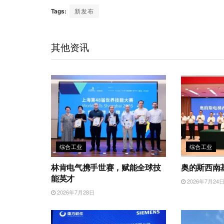
C
n
n
i
c
a
a
Tags:
新发布
h
a
k
t
e
t
i
a
W
e
t
b
s
l
t
e
d
e
o
A
其他资讯
i
I
r
o
p
b
n
k
p
o
综合工业
综合工业
林肯电气携手世赛，赋能全球技
奥的斯西南
能英才
2026年7月24
2026年7月28日