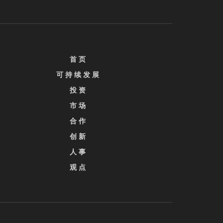
首 页
可 持 续 发 展
投 资
市 场
合 作
创 新
人 事
观 点