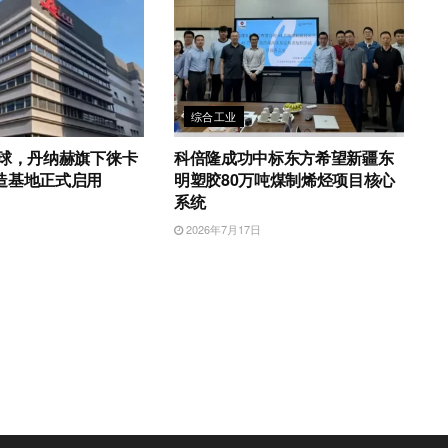
综合工业
全球，丹纳赫旗下徕卡
科倍隆成功中标东方希望新疆东
造基地正式启用
明塑胶80万吨煤制烯烃项目核心
系统
日
2026年7月17日