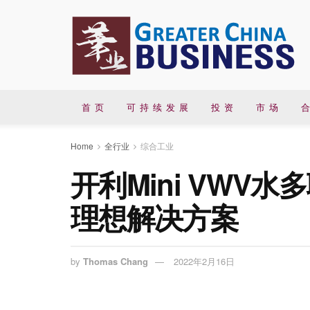
首 页
可 持 续 发 展
投 资
市 场
合
Home
全行业
综合工业
开利Mini VWV
理想解决方案
by
Thomas Chang
2022年2月16日