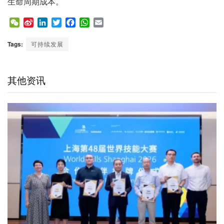
生命周期成本。
W
S
L
T
F
W
E
e
i
i
w
a
h
m
C
n
n
i
c
a
a
Tags:
可持续发展
h
a
k
t
e
t
i
a
W
e
t
b
s
l
t
e
d
e
o
A
其他资讯
i
I
r
o
p
b
n
k
p
o