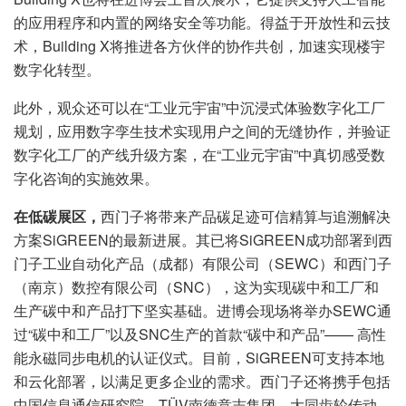
的应用程序和内置的网络安全等功能。得益于开放性和云技
术，Building X将推进各方伙伴的协作共创，加速实现楼宇
数字化转型。
此外，观众还可以在“工业元宇宙”中沉浸式体验数字化工厂
规划，应用数字孪生技术实现用户之间的无缝协作，并验证
数字化工厂的产线升级方案，在“工业元宇宙”中真切感受数
字化咨询的实施效果。
在低碳展区，
西门子将带来产品碳足迹可信精算与追溯解决
方案SiGREEN的最新进展。其已将SiGREEN成功部署到西
门子工业自动化产品（成都）有限公司（SEWC）和西门子
（南京）数控有限公司（SNC），这为实现碳中和工厂和
生产碳中和产品打下坚实基础。进博会现场将举办SEWC通
过“碳中和工厂”以及SNC生产的首款“碳中和产品”—— 高性
能永磁同步电机的认证仪式。目前，SiGREEN可支持本地
和云化部署，以满足更多企业的需求。西门子还将携手包括
中国信息通信研究院、TÜV南德意志集团、大同齿轮传动