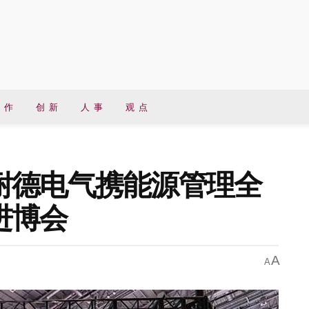
 作
创 新
人 事
观 点
耐德电气携能源管理全
进博会
A
A