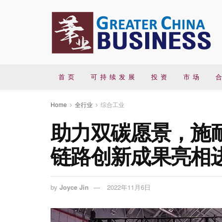
首 页
可 持 续 发 展
投 资
市 场
合
Home
全行业
综合工业
助力双碳愿景，施
链路创新成果亮相
by
Joyce Jin
2022年11月6日