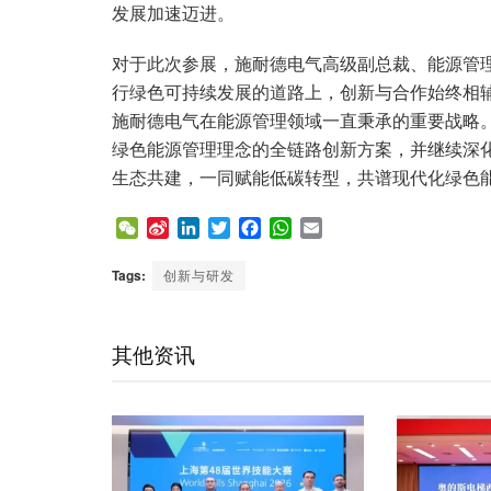
发展加速迈进。
对于此次参展，施耐德电气高级副总裁、能源管
行绿色可持续发展的道路上，创新与合作始终相
施耐德电气在能源管理领域一直秉承的重要战略
绿色能源管理理念的全链路创新方案，并继续深
生态共建，一同赋能低碳转型，共谱现代化绿色能
W
S
L
T
F
W
E
e
i
i
w
a
h
m
C
n
n
i
c
a
a
Tags:
创新与研发
h
a
k
t
e
t
i
a
W
e
t
b
s
l
t
e
d
e
o
A
其他资讯
i
I
r
o
p
b
n
k
p
o