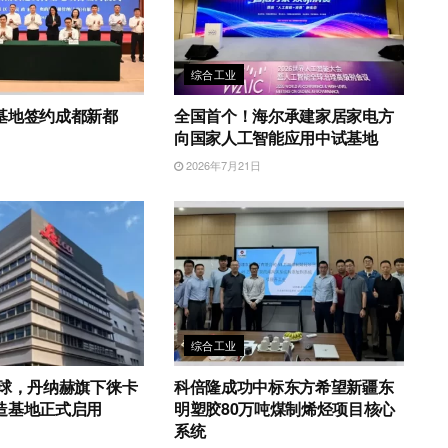
综合工业
基地签约成都新都
全国首个！海尔承建家居家电方
向国家人工智能应用中试基地
日
2026年7月21日
综合工业
全球，丹纳赫旗下徕卡
科倍隆成功中标东方希望新疆东
造基地正式启用
明塑胶80万吨煤制烯烃项目核心
系统
日