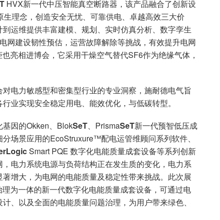
T
HVX新一代中压智能真空断路器，该产品融合了创新设
原生理念，创造安全无忧、可靠供电、卓越高效三大价
计到运维提供丰富建模、规划、实时仿真分析、数字孪生
来电网建设韧性预估，运营故障解除等挑战，有效提升电网
柜也亮相进博会，它采用干燥空气替代SF6作为绝缘气体，
合对电力敏感型和密集型行业的专业洞察，施耐德电气旨
各行业实现安全稳定用电、能效优化，与低碳转型。
的Okken、Blok
SeT
、Prisma
SeT
新一代预智低压成
景应用的EcoStruxure™配电运管维顾问系列软件、
erLogic
Smart PQE 数字化电能质量成套设备等系列创新
网，电力系统电源与负荷结构正在发生质的变化，电力系
显著增大，为电网的电能质量及稳定性带来挑战。此次展
析、治理为一体的新一代数字化电能质量成套设备，可通过电
设计、以及全面的电能质量问题治理，为用户带来绿色、