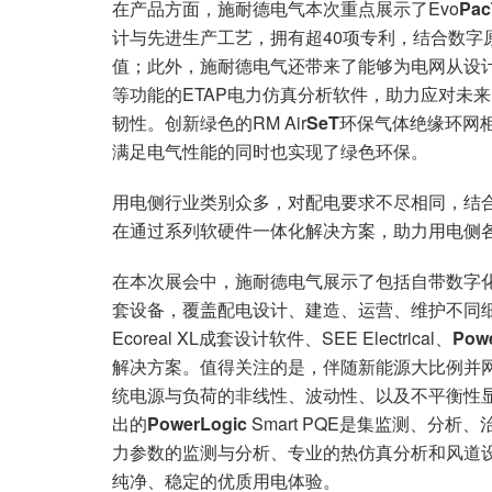
在产品方面，施耐德电气本次重点展示了Evo
Pac
计与先进生产工艺，拥有超40项专利，结合数字
值；此外，施耐德电气还带来了能够为电网从设
等功能的ETAP电力仿真分析软件，助力应对未
韧性。创新绿色的RM Air
SeT
环保气体绝缘环网
满足电气性能的同时也实现了绿色环保。
用电侧行业类别众多，对配电要求不尽相同，结
在通过系列软硬件一体化解决方案，助力用电侧
在本次展会中，施耐德电气展示了包括自带数字化基因
套设备，覆盖配电设计、建造、运营、维护不同细分场
Ecoreal XL成套设计软件、SEE Electrical、
Pow
解决方案。值得关注的是，伴随新能源大比例并
统电源与负荷的非线性、波动性、以及不平衡性
出的
PowerLogic
Smart PQE是集监测、分
力参数的监测与分析、专业的热仿真分析和风道
纯净、稳定的优质用电体验。