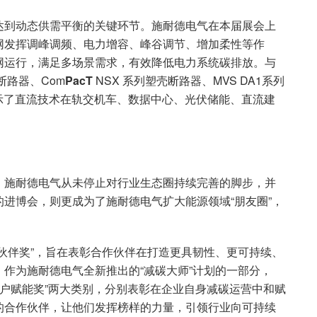
达到动态供需平衡的关键环节。施耐德电气在本届展会上
网发挥调峰调频、电力增容、峰谷调节、增加柔性等作
网运行，满足多场景需求，有效降低电力系统碳排放。与
断路器、Com
PacT
NSX 系列塑壳断路器、MVS DA1系列
展示了直流技术在轨交机车、数据中心、光伏储能、直流建
，施耐德电气从未停止对行业生态圈持续完善的脚步，并
进博会，则更成为了施耐德电气扩大能源领域“朋友圈”，
伙伴奖”，旨在表彰合作伙伴在打造更具韧性、更可持续、
作为施耐德电气全新推出的“减碳大师”计划的一部分，
“客户赋能奖”两大类别，分别表彰在企业自身减碳运营中和赋
的合作伙伴，让他们发挥榜样的力量，引领行业向可持续