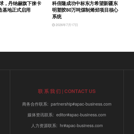
全球，丹纳赫旗下徕卡
科倍隆成功中标东方希望新疆东
造基地正式启用
明塑胶80万吨煤制烯烃项目核心
系统
日
2026年7月17日
联 系 我 们 | CONTACT US
商务合作联系: partnership#apac-business.com
媒体资讯联系: editor#apac-business.com
人力资源联系: hr#apac-business.com