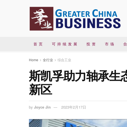
首 页
可 持 续 发 展
投 资
市 场
合
Home
全行业
综合工业
斯凯孚助力轴承生
新区
by
Joyce Jin
2023年2月17日