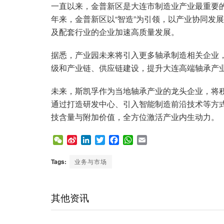
一直以来，金普新区是大连市制造业产业最重要
年来，金普新区以“智造”为引领，以产业协同发
及配套行业的企业加速高质量发展。
据悉，产业园未来将引入更多轴承制造相关企业
级和产业链、供应链建设，提升大连高端轴承产
未来，斯凯孚作为当地轴承产业的龙头企业，将
通过打造研发中心、引入智能制造前沿技术等方式
技含量与附加价值，全方位激活产业内生动力。
W
S
L
T
F
W
E
e
i
i
w
a
h
m
C
n
n
i
c
a
a
Tags:
业务与市场
h
a
k
t
e
t
i
a
W
e
t
b
s
l
t
e
d
e
o
A
其他资讯
i
I
r
o
p
b
n
k
p
o