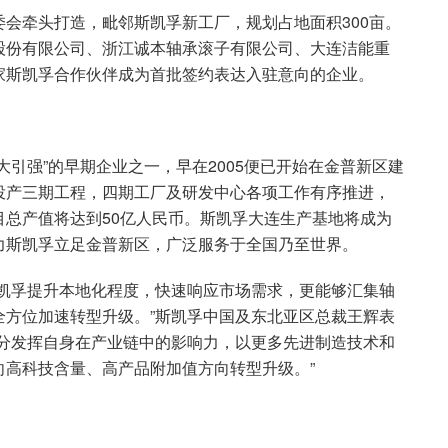
会牵头打造，毗邻斯凯孚新工厂，规划占地面积300亩。
股份有限公司、浙江诚本轴承滚子有限公司、大连洁能重
家斯凯孚合作伙伴成为首批签约表达入驻意向的企业。
引强”的早期企业之一，早在2005便已开始在金普新区建
投产三期工程，四期工厂及研发中心各项工作有序推进，
总产值将达到50亿人民币。斯凯孚大连生产基地将成为
力斯凯孚立足金普新区，广泛服务于全国乃至世界。
斯凯孚提升本地化程度，快速响应市场需求，更能够汇集轴
全方位加速转型升级。”斯凯孚中国及东北亚区总裁王辉表
充分发挥自身在产业链中的影响力，以更多先进制造技术和
向高科技含量、高产品附加值方向转型升级。”