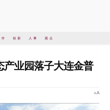
 作
创 新
人 事
观 点
态产业园落子大连金普
A
A