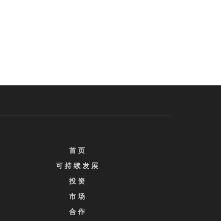
首 页
可 持 续 发 展
投 资
市 场
合 作