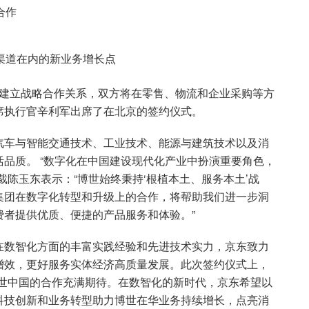
合作
渠道在内的新业务增长点
布建立战略合作关系，双方将在零售、物流和企业采购等方
席执行官辛利军出席了在北京的签约仪式。
汽车与智能交通技术、工业技术、能源与建筑技术以及消
品质。 “数字化在中国建设现代化产业中扮演重要角色，
陈玉东表示：“博世始终秉持‘根植本土、服务本土’战
集团在数字化转型和升级上的合作，将帮助我们进一步洞
者提供优质、便捷的产品服务和体验。”
在数智化方面的丰富实践经验和先进技术实力，京东致力
增效，更好服务实体经济高质量发展。此次签约仪式上，
博世中国的合作充满期待。在数智化的新时代，京东希望以
科技创新和业务转型助力博世在华业务持续增长，点亮消