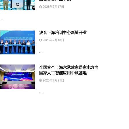
2026年7月17日
...
波音上海培训中心新址开业
2026年7月18日
...
全国首个！海尔承建家居家电方向
国家人工智能应用中试基地
2026年7月21日
...