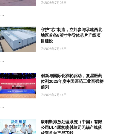
2026年7月23日
...
守护“芯”制造，立邦参与承建西北
地区首条8英寸半导体芯片产线项
目建设
2026年7月16日
...
创新与国际化双轮驱动，复星医药
位列2025年度中国医药工业百强榜
前列
2026年7月14日
...
康明斯排放处理系统（中国）有限
公司UL4尿素喷射单元无锡产线落
成暨首台产品下线