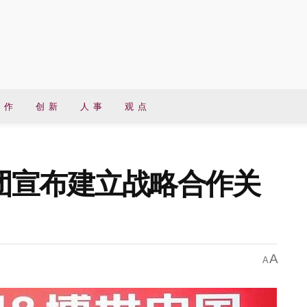
 作
创 新
人 事
观 点
团宣布建立战略合作关
A
A