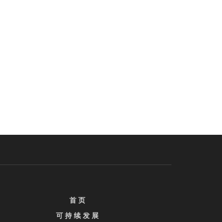
首 页
可 持 续 发 展