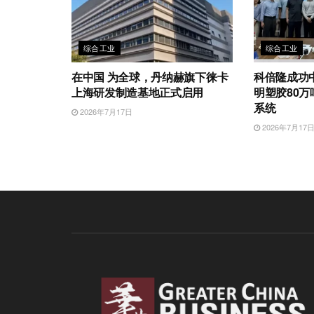
综合工业
综合工业
在中国 为全球，丹纳赫旗下徕卡
科倍隆成功
上海研发制造基地正式启用
明塑胶80
系统
2026年7月17日
2026年7月17