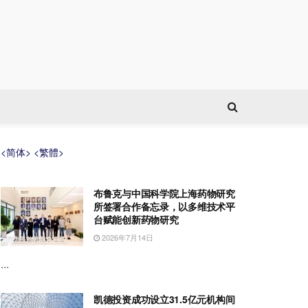
<简体>
<繁體>
布鲁克与中国科学院上海药物研究
所签署合作备忘录，以多维技术平
台赋能创新药物研究
2026年7月14日
...
凯德投资成功设立31.5亿元机构间