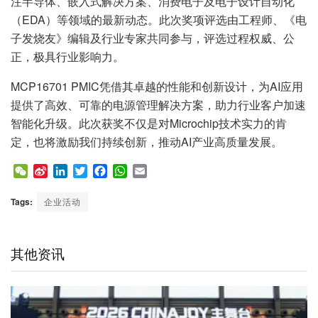
注半导体、嵌入式解决方案、消费电子及电子设计自动化
（EDA）等领域的最新动态。此次奖项评选由工程师、《电
子发烧友》编辑及行业专家共同参与，评选过程权威、公
正，极具行业影响力。
MCP16701 PMIC凭借其卓越的性能和创新设计，为AI应用
提供了高效、可靠的电源管理解决方案，助力行业客户加速
智能化升级。此次获奖不仅是对Microchip技术实力的肯
定，也将激励我们持续创新，推动AI产业高质量发展。
W
S
L
T
F
W
E
e
i
i
w
a
h
m
C
n
n
i
c
a
a
Tags:
企业活动
h
a
k
t
e
t
i
a
W
e
t
b
s
l
t
e
d
e
o
A
其他资讯
i
I
r
o
p
b
n
k
p
o