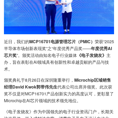
近日，我们的
MCP16701电源管理芯片（PMIC）
荣获“2025
半导体市场创新表现奖”之“年度优秀产品奖——
年度优秀AI
芯片奖
”。颁奖活动由知名电子行业媒体
《
电子发烧友
》
主
办，旨在表彰在AI领域具有创新性和卓越贡献的产品与技
术。
颁奖典礼于8月26日在深圳隆重举行，
Microchip
区域销售
经理David Kwok郭带伟先生
代表公司出席并领奖。此次获
奖不仅是对MCP16701产品创新实力的高度认可，更彰显了
Microchip在AI芯片领域的技术领先地位。
《电子发烧友》作为中国领先的电子行业资讯门户，长期关