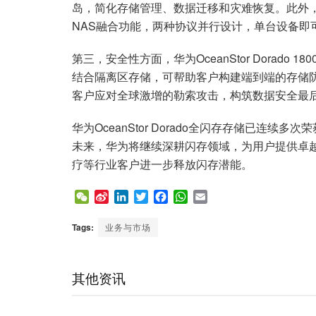
岛，简化存储管理、数据迁移和灾难恢复。此外，华为Ocea
NAS融合功能，两种协议并行设计，单台设备即
第三，安全性方面，华为OceanStor Dorado 
结合隔离区存储，可帮助客户构建端到端的存储
客户应对全球激增的勒索攻击，构筑数据安全最
华为OceanStor Dorado全闪存存储已连
未来，华为将继续深耕闪存领域，为用户提供卓
疗等行业客户进一步释放闪存潜能。
W
S
L
T
F
W
E
e
i
i
w
a
h
m
C
n
n
i
c
a
a
Tags:
业务与市场
h
a
k
t
e
t
i
a
W
e
t
b
s
l
t
e
d
e
o
A
其他资讯
i
I
r
o
p
b
n
k
p
o