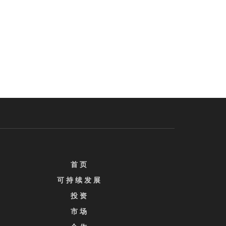
首 页
可 持 续 发 展
投 资
市 场