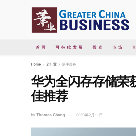
首 页
可 持 续 发 展
投 资
市 场
合
Home
全行业
硬件设备
华为全闪存存储荣获
佳推荐
by
Thomas Chang
2023年2月11日