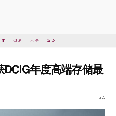
 作
创 新
人 事
观 点
DCIG年度高端存储最
A
A