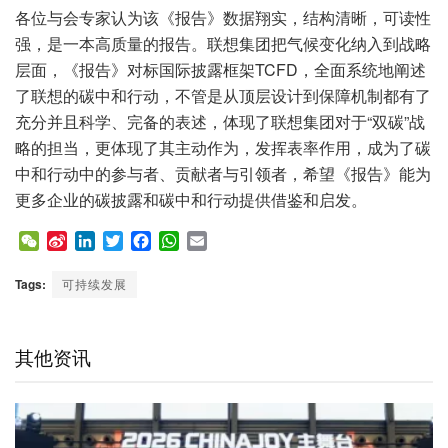
各位与会专家认为该《报告》数据翔实，结构清晰，可读性
强，是一本高质量的报告。联想集团把气候变化纳入到战略
层面，《报告》对标国际披露框架TCFD，全面系统地阐述
了联想的碳中和行动，不管是从顶层设计到保障机制都有了
充分并且科学、完备的表述，体现了联想集团对于“双碳”战
略的担当，更体现了其主动作为，发挥表率作用，成为了碳
中和行动中的参与者、贡献者与引领者，希望《报告》能为
更多企业的碳披露和碳中和行动提供借鉴和启发。
W
S
L
T
F
W
E
e
i
i
w
a
h
m
C
n
n
i
c
a
a
Tags:
可持续发展
h
a
k
t
e
t
i
a
W
e
t
b
s
l
t
e
d
e
o
A
其他资讯
i
I
r
o
p
b
n
k
p
o