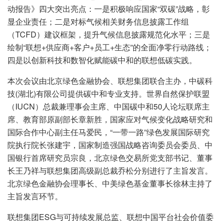
动报告》四大突出亮点：一是积极响应国家“双碳”战略，彰
显企业责任；二是对标气候相关财务信息披露工作组
（TCFD）建议框架，提升气候信息披露规范化水平；三是
绘制“联想+供应商+客户+员工+生态”的全面净零行动路线；
四是以创新科技和数智化赋能碳中和的联想低碳实践。
本次会议由北京绿色金融协会、联想集团联合主办，中碳科
技(湖北)有限公司提供碳中和专业支持。世界自然保护联盟
（IUCN）总裁兼理事会主席、中国碳中和50人论坛联席主
席、教育部原副部长章新胜，国家应对气候变化战略研究和
国际合作中心副主任马爱民，“一带一路”绿色发展国际研究
院执行院长张建宇，国家制造强国战略咨询委员会委员、中
国银行首席研究员宗良，北京绿色交易所党支部书记、董事
长王乃祥与联想集团高级副总裁乔松分别进行了主旨发言。
北京绿色金融协会理事长、中美绿色基金董事长徐林主持了
主旨发言环节。
联想集团ESG与可持续发展总监、联想中国平台社会价值委