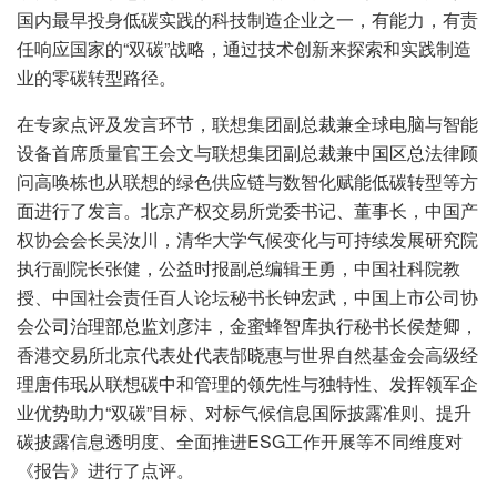
国内最早投身低碳实践的科技制造企业之一，有能力，有责
任响应国家的“双碳”战略，通过技术创新来探索和实践制造
业的零碳转型路径。
在专家点评及发言环节，联想集团副总裁兼全球电脑与智能
设备首席质量官王会文与联想集团副总裁兼中国区总法律顾
问高唤栋也从联想的绿色供应链与数智化赋能低碳转型等方
面进行了发言。北京产权交易所党委书记、董事长，中国产
权协会会长吴汝川，清华大学气候变化与可持续发展研究院
执行副院长张健，公益时报副总编辑王勇，中国社科院教
授、中国社会责任百人论坛秘书长钟宏武，中国上市公司协
会公司治理部总监刘彦沣，金蜜蜂智库执行秘书长侯楚卿，
香港交易所北京代表处代表郜晓惠与世界自然基金会高级经
理唐伟珉从联想碳中和管理的领先性与独特性、发挥领军企
业优势助力“双碳”目标、对标气候信息国际披露准则、提升
碳披露信息透明度、全面推进ESG工作开展等不同维度对
《报告》进行了点评。