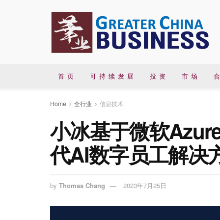
首 页
可 持 续 发 展
投 资
市 场
合
Home
全行业
信息技术
小冰基于微软Azu
代AI数字员工解决
by
Thomas Chang
2023年7月25日