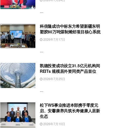
...
科倍隆成功中标东方希望新疆东明
塑胶80万吨煤制烯烃项目核心系统
2026年7月17日
...
凯德投资成功设立31.5亿元机构间
REITs 规模居外资同类产品首位
2026年7月25日
...
松下WS事业推进本部携手零度元
启、安馨康养共筑长寿健康人居新
生态
2026年7月10日