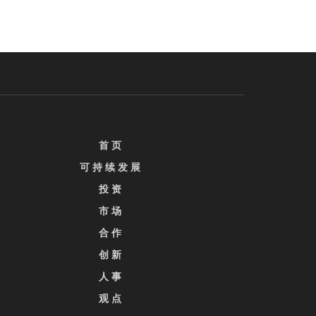
首 页
可 持 续 发 展
投 资
市 场
合 作
创 新
人 事
观 点