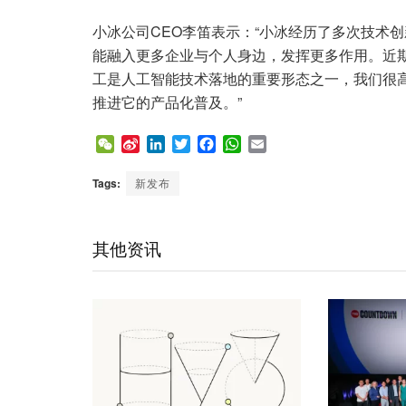
小冰公司CEO李笛表示：“小冰经历了多次技术
能融入更多企业与个人身边，发挥更多作用。近期
工是人工智能技术落地的重要形态之一，我们很高
推进它的产品化普及。”
W
S
L
T
F
W
E
e
i
i
w
a
h
m
C
n
n
i
c
a
a
Tags:
新发布
h
a
k
t
e
t
i
a
W
e
t
b
s
l
t
e
d
e
o
A
其他资讯
i
I
r
o
p
b
n
k
p
o