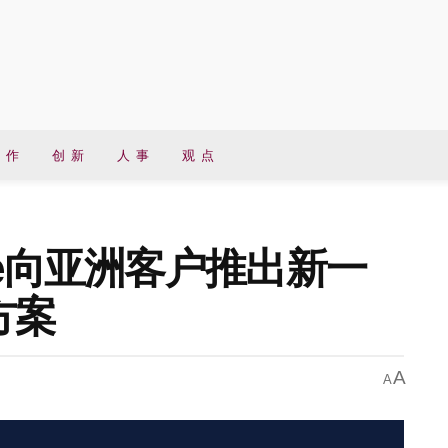
 作
创 新
人 事
观 点
re向亚洲客户推出新一
方案
A
A