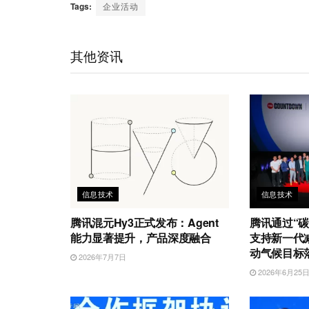
C
n
n
i
c
a
a
Tags:
企业活动
h
a
k
t
e
t
i
a
W
e
t
b
s
l
t
e
d
e
o
A
其他资讯
i
I
r
o
p
b
n
k
p
o
信息技术
信息技术
腾讯混元Hy3正式发布：Agent
腾讯通过“碳
能力显著提升，产品深度融合
支持新一代
动气候目标
2026年7月7日
2026年6月25