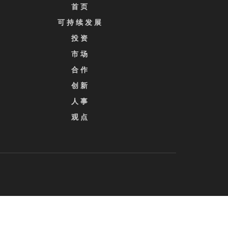
首 页
可 持 续 发 展
投 资
市 场
合 作
创 新
人 事
观 点