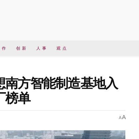
 作
创 新
人 事
观 点
想南方智能制造基地入
厂榜单
A
A