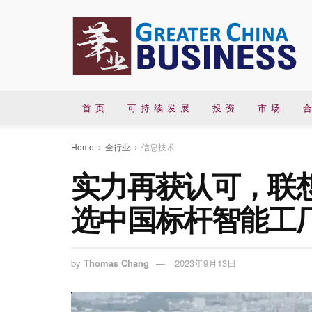
首 页
可 持 续 发 展
投 资
市 场
合
Home
全行业
信息技术
实力再获认可，联
选中国标杆智能工
by
Thomas Chang
2023年9月13日