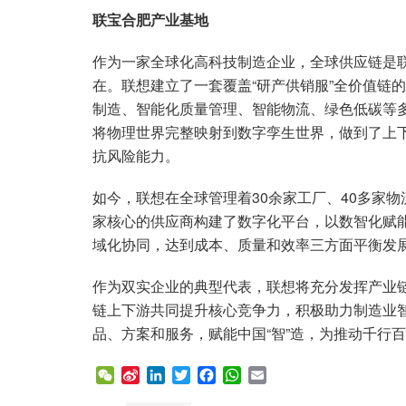
联宝合肥产业基地
作为一家全球化高科技制造企业，全球供应链是
在。联想建立了一套覆盖“研产供销服”全价值链
制造、智能化质量管理、智能物流、绿色低碳等
将物理世界完整映射到数字孪生世界，做到了上下
抗风险能力。
如今，联想在全球管理着30余家工厂、40多家物
家核心的供应商构建了数字化平台，以数智化赋
域化协同，达到成本、质量和效率三方面平衡发
作为双实企业的典型代表，联想将充分发挥产业
链上下游共同提升核心竞争力，积极助力制造业
品、方案和服务，赋能中国“智”造，为推动千行
W
S
L
T
F
W
E
e
i
i
w
a
h
m