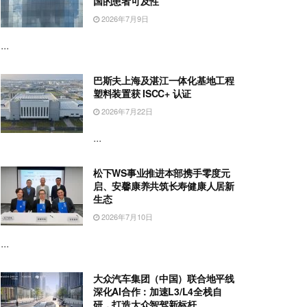
国的患者可及性
2026年7月9日
...
巴斯夫上海及湛江一体化基地工程
塑料装置获 ISCC+ 认证
2026年7月22日
...
松下WS事业推进本部携手零度元
启、安馨康养共筑长寿健康人居新
生态
2026年7月10日
...
大众汽车集团（中国）联合地平线
深化AI合作：加速L3/L4全栈自
研，打造大众智驾新标杆