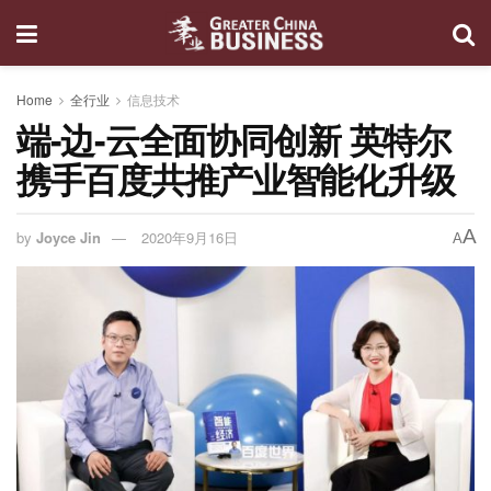
Home
全行业
信息技术
端-边-云全面协同创新 英特尔
携手百度共推产业智能化升级
A
by
Joyce Jin
2020年9月16日
A