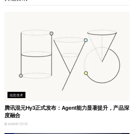
b
n
k
p
o
信息技术
腾讯混元Hy3正式发布：Agent能力显著提升，产品深
度融合
2026年7月7日