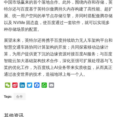
中国市场赢来的首个落地合作。此外，围绕内存和存储，英
特尔还与百度基于英特尔傲腾持久内存构建了高性能、超扩
展、统一用户空间的单节点存储引擎，并同时搭配傲腾存储
以及 NVMe 固态盘，使百度通过一套软件，就可以实现多
种存储场景的配置。
展望未来，英特尔还将携手百度持续助力无人车架构平台和
智慧交通车路协同计算架构的开发；共同探索移动边缘计
算，为用户提供更下沉的边缘资源对接百度AI服务；与百度
智能云加大基础架构技术合作，深化至强可扩展处理器与飞
桨的优化工作，为百度线上AI业务带来实质收益，从而真正
通过改变世界的技术，造福地球上每一个人。
W
S
L
T
F
W
E
e
i
i
w
a
h
m
C
n
n
i
c
a
a
Tags:
合作
h
a
k
t
e
t
i
a
W
e
t
b
s
l
t
e
d
e
o
A
其他资讯
i
I
r
o
p