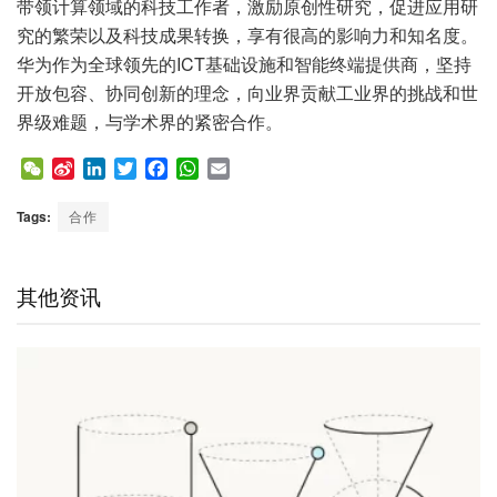
带领计算领域的科技工作者，激励原创性研究，促进应用研
究的繁荣以及科技成果转换，享有很高的影响力和知名度。
华为作为全球领先的ICT基础设施和智能终端提供商，坚持
开放包容、协同创新的理念，向业界贡献工业界的挑战和世
界级难题，与学术界的紧密合作。
W
S
L
T
F
W
E
e
i
i
w
a
h
m
C
n
n
i
c
a
a
Tags:
合作
h
a
k
t
e
t
i
a
W
e
t
b
s
l
t
e
d
e
o
A
其他资讯
i
I
r
o
p
b
n
k
p
o