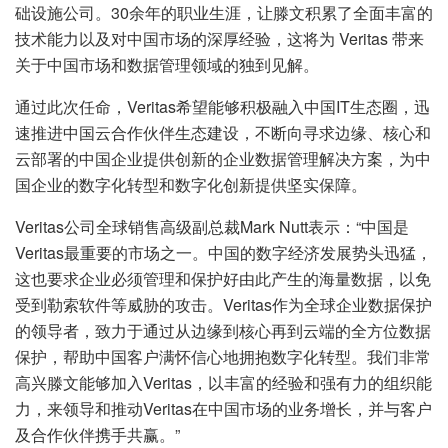
础设施公司。30余年的职业生涯，让滕文积累了全面丰富的
技术能力以及对中国市场的深厚经验，这将为 Veritas 带来
关于中国市场和数据管理领域的独到见解。
通过此次任命，Veritas希望能够积极融入中国IT生态圈，迅
速推进中国云合作伙伴生态建设，不断向寻求边缘、核心和
云部署的中国企业提供创新的企业数据管理解决方案，为中
国企业的数字化转型和数字化创新提供坚实保障。
Veritas公司全球销售高级副总裁Mark Nutt表示：“中国是
Veritas最重要的市场之一。中国的数字经济发展势头迅猛，
这也要求企业必须管理和保护好由此产生的海量数据，以免
受到勒索软件等威胁的攻击。Veritas作为全球企业数据保护
的领导者，致力于通过从边缘到核心再到云端的全方位数据
保护，帮助中国客户满怀信心地拥抱数字化转型。我们非常
高兴滕文能够加入Veritas，以丰富的经验和强有力的组织能
力，来领导和推动Veritas在中国市场的业务增长，并与客户
及合作伙伴携手共赢。”