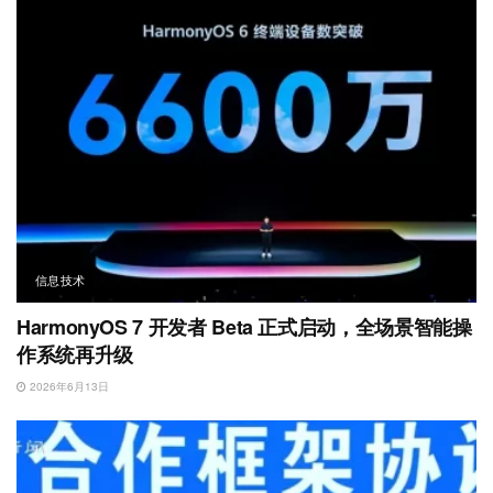
信息技术
HarmonyOS 7 开发者 Beta 正式启动，全场景智能操
作系统再升级
2026年6月13日