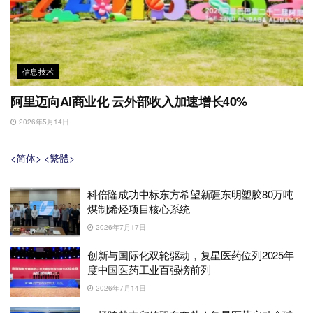
信息技术
阿里迈向AI商业化 云外部收入加速增长40%
2026年5月14日
<简体>
<繁體>
科倍隆成功中标东方希望新疆东明塑胶80万吨
煤制烯烃项目核心系统
2026年7月17日
创新与国际化双轮驱动，复星医药位列2025年
度中国医药工业百强榜前列
2026年7月14日