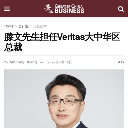
Home
全行业
信息技术
滕文先生担任Veritas大中华区
总裁
A
by
Anthony Huang
2022年1月12日
A