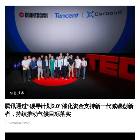
信息技术
腾讯通过“碳寻计划2.0”催化资金支持新一代减碳创新
者，持续推动气候目标落实
2026年6月25日