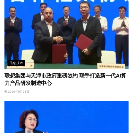
信息技术
联想集团与天津市政府重磅签约 联手打造新一代AI算
力产品研发制造中心
2026年5月28日