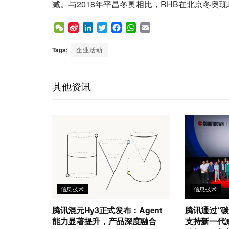
减。与2018年平昌冬奥相比，RHB在北京冬奥
W
S
L
T
F
W
E
e
i
i
w
a
h
m
C
n
n
i
c
a
a
Tags:
企业活动
h
a
k
t
e
t
i
a
W
e
t
b
s
l
t
e
d
e
o
A
其他资讯
i
I
r
o
p
b
n
k
p
o
信息技术
信息技术
腾讯混元Hy3正式发布：Agent
腾讯通过“碳
能力显著提升，产品深度融合
支持新一代