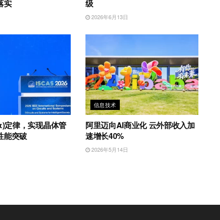
落实
级
日
2026年6月13日
信息技术
τ)定律，实现晶体管
阿里迈向AI商业化 云外部收入加
性能突破
速增长40%
日
2026年5月14日