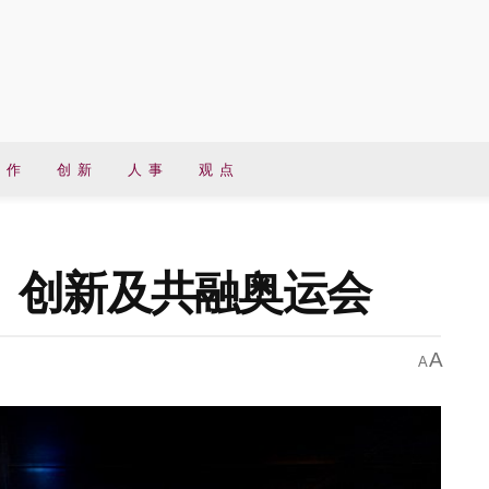
 作
创 新
人 事
观 点
、创新及共融奥运会
A
A