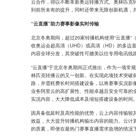
云合作，得以不断革新奥运转播方式。奥林匹克
到前所未有的提升，同时还带来无限创新机遇，
“云直播”助力赛事影像实时传输
北京冬奥期间，超过20家转播机构使用“云直播”（Li
收奥运会超高清（UHD）或高清（HD）的多边
内容全球分发，其突破性可媲美以往专用电讯线
“云直播”于北京冬奥期间正式推出，作为一项常规
林匹克转播云的又一创新。在实现此项技术突破
路，并需耗费长时间搭建设备，以将赛事实况影
业务阿里云的高扩展性、性能卓越且安全可靠的
实况内容，大大降低成本及缩短搭建设备的时间
因具备低延时及高性能的优势，云上内容传输较
效益，大大提升转播机构输出内容的能力。云计
的质素，即便在最热门赛事直播需求急增的情况