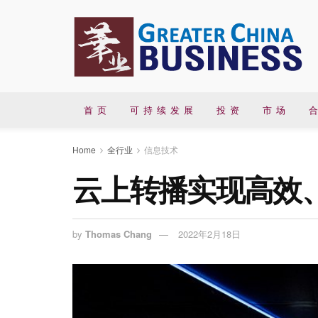
首 页
可 持 续 发 展
投 资
市 场
合
Home
全行业
信息技术
云上转播实现高效
by
Thomas Chang
2022年2月18日