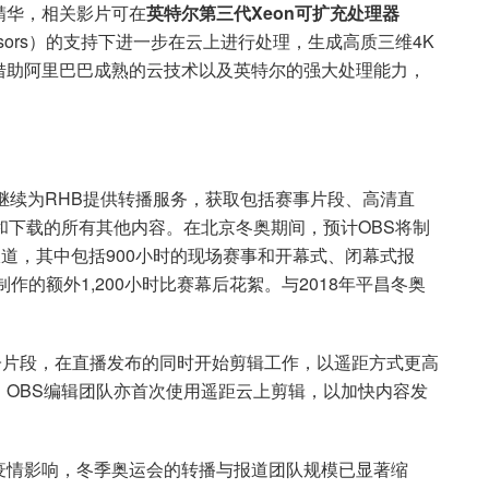
精华，相关影片可在
英特尔第三代Xeon可扩充处理器
able Processors）的支持下进一步在云上进行处理，生成高质三维4K
借助阿里巴巴成熟的云技术以及英特尔的强大处理能力，
，将继续为RHB提供转播服务，获取包括赛事片段、高清直
和下载的所有其他内容。在北京冬奥期间，预计OBS将制
事报道，其中包括900小时的现场赛事和开幕式、闭幕式报
ds）制作的额外1,200小时比赛幕后花絮。与2018年平昌冬奥
中创建子片段，在直播发布的同时开始剪辑工作，以遥距方式更高
OBS编辑团队亦首次使用遥距云上剪辑，以加快内容发
疫情影响，冬季奥运会的转播与报道团队规模已显著缩