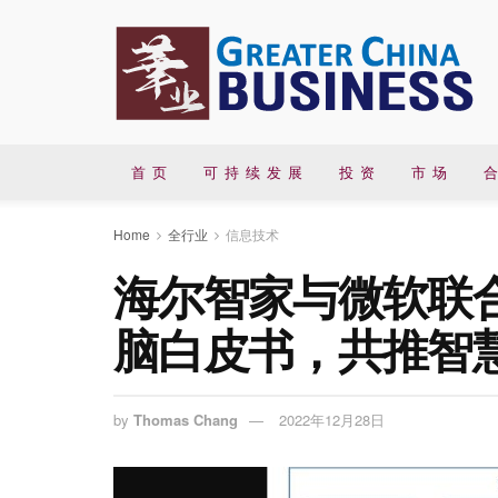
首 页
可 持 续 发 展
投 资
市 场
合
Home
全行业
信息技术
海尔智家与微软联
脑白皮书，共推智
by
Thomas Chang
2022年12月28日