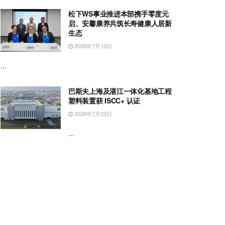
松下WS事业推进本部携手零度元
启、安馨康养共筑长寿健康人居新
生态
2026年7月10日
...
巴斯夫上海及湛江一体化基地工程
塑料装置获 ISCC+ 认证
2026年7月22日
...