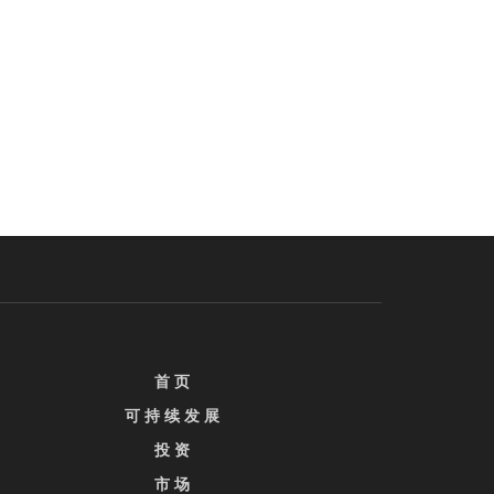
首 页
可 持 续 发 展
投 资
市 场