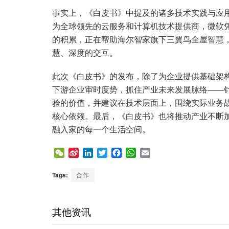
事实上，《白皮书》中提及的诸多技术实践与应
为全球领先的云服务和计算机技术提供商，微软凭
的积累，正在帮助海尔智家旗下三翼鸟全屋智慧，
慧、深度的交互。
此次《白皮书》的发布，除了为企业提供基础架
下游企业审时度势，抓住产业未来发展脉络——
验的价值，并建议在技术层面上，围绕实际业务
核心依赖。最后，《白皮书》也将推动产业不断
融入家的每一个生活空间。
W
S
L
T
F
W
E
e
i
i
w
a
h
m
C
n
n
i
c
a
a
Tags:
合作
h
a
k
t
e
t
i
a
W
e
t
b
s
l
t
e
d
e
o
A
其他资讯
i
I
r
o
p
b
n
k
p