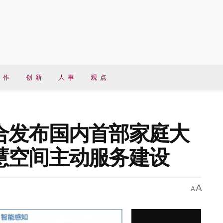
 作
创 新
人 事
观 点
合发布国内首部家庭大
慧空间主动服务建设
A
A