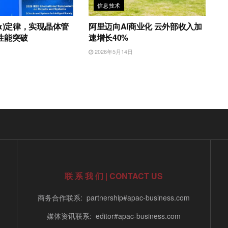
信息技术
τ)定律，实现晶体管
阿里迈向AI商业化 云外部收入加
性能突破
速增长40%
日
2026年5月14日
联 系 我 们 | CONTACT US
商务合作联系: partnership#apac-business.com
媒体资讯联系: editor#apac-business.com