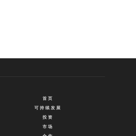
首 页
可 持 续 发 展
投 资
市 场
合 作