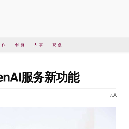
 作
创 新
人 事
观 点
penAI服务新功能
A
A