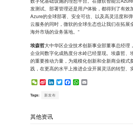
数字化基础设施的理想平台。在微软智能云Azu
发测试、部署管理还是用户体验，都得到了有效
Azure的全球部署、安全可信、以及高灵活度
云服务的同时，微软的全球生态也让我们在拓展
海外市场的业务落地。”
埃森哲
大中华区企业技术创新事业部董事总经理，
企业间数字化成熟度分水岭已经显现。埃森哲、
的重要推动力量，为规模化创新和全新商业模式
践，在更高的水平上推进企业开展灵活的转型、实
W
S
L
T
F
W
E
e
i
i
w
a
h
m
C
n
n
i
c
a
a
Tags:
新发布
h
a
k
t
e
t
i
a
W
e
t
b
s
l
t
e
d
e
o
A
其他资讯
i
I
r
o
p
b
n
k
p
o