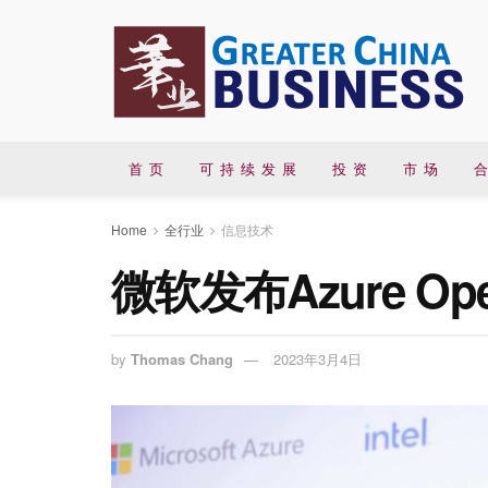
首 页
可 持 续 发 展
投 资
市 场
合
Home
全行业
信息技术
微软发布Azure O
by
Thomas Chang
2023年3月4日