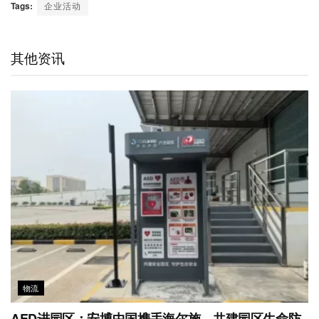
C
n
n
i
c
a
a
Tags:
企业活动
h
a
k
t
e
t
i
a
W
e
t
b
s
l
t
e
d
e
o
A
其他资讯
i
I
r
o
p
b
n
k
p
o
物流
AED进园区：安博中国携手海尔施，共建园区生命防