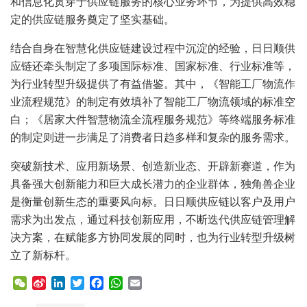
和信息化贯穿于供应链服务的核心业务环节，为提供高效稳
定的供应链服务奠定了坚实基础。
结合自身在智慧化供应链建设过程中沉淀的经验，日日顺供
应链还牵头制定了多项国际标准、国家标准、行业标准等，
为行业转型升级提供了有益借鉴。其中，《智能工厂物流作
业流程规范》的制定有效填补了智能工厂物流领域的标准空
白；《居家大件智慧物流全流程服务规范》等终端服务标准
的制定则进一步满足了消费者日趋多样和复杂的服务需求。
突破新技术、应用新场景、创造新业态、开辟新赛道，作为
具备强大创新能力和巨大成长潜力的企业群体，独角兽企业
是衡量创新生态的重要风向标。日日顺供应链以客户及用户
需求为出发点，通过科技创新应用，不断迭代供应链管理解
决方案，在赋能多方协同发展的同时，也为行业转型升级树
立了新标杆。
W
S
L
T
F
W
E
e
i
i
w
a
h
m