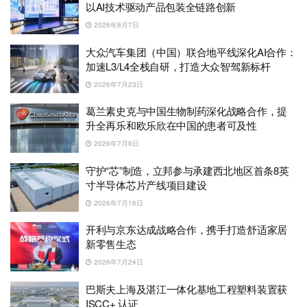
以AI技术驱动产品包装全链路创新
2026年8月7日
大众汽车集团（中国）联合地平线深化AI合作：
加速L3/L4全栈自研，打造大众智驾新标杆
2026年7月23日
葛兰素史克与中国生物制药深化战略合作，提
升全再乐和欧乐欣在中国的患者可及性
2026年7月9日
守护“芯”制造，立邦参与承建西北地区首条8英
寸半导体芯片产线项目建设
2026年7月16日
开利与京东达成战略合作，携手打造舒适家居
新零售生态
2026年7月24日
巴斯夫上海及湛江一体化基地工程塑料装置获
ISCC+ 认证