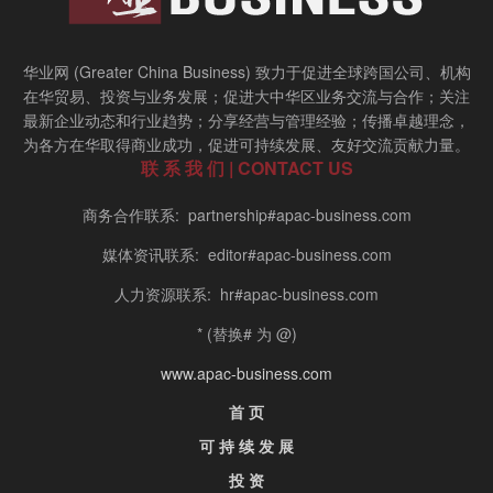
华业网 (Greater China Business) 致力于促进全球跨国公司、机构
在华贸易、投资与业务发展；促进大中华区业务交流与合作；关注
最新企业动态和行业趋势；分享经营与管理经验；传播卓越理念，
为各方在华取得商业成功，促进可持续发展、友好交流贡献力量。
联 系 我 们 | CONTACT US
商务合作联系: partnership#apac-business.com
媒体资讯联系: editor#apac-business.com
人力资源联系: hr#apac-business.com
* (替换# 为 @)
www.apac-business.com
首 页
可 持 续 发 展
投 资