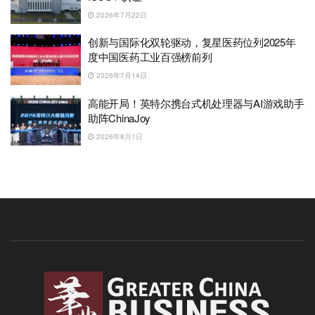
2026年7月22日
创新与国际化双轮驱动，复星医药位列2025年
度中国医药工业百强榜前列
2026年7月14日
高能开局！英特尔携台式机处理器与AI游戏助手
助阵ChinaJoy
2026年8月1日