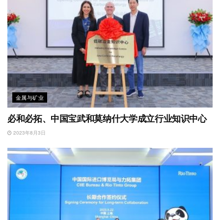
金属与矿业
必和必拓、中国宝武和莫纳什大学成立行业知识中心
2023年8月3日