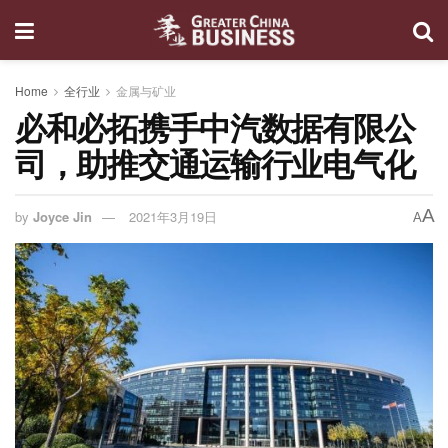
Home
全行业
金属与矿业
必和必拓携手中汽数据有限公
司，助推交通运输行业电气化
A
by
Joyce Jin
2021年3月19日
A