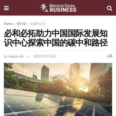
Home
全行业
金属与矿业
必和必拓助力中国国际发展知
识中心探索中国的碳中和路径
A
by
Joyce Jin
2022年2月18日
A