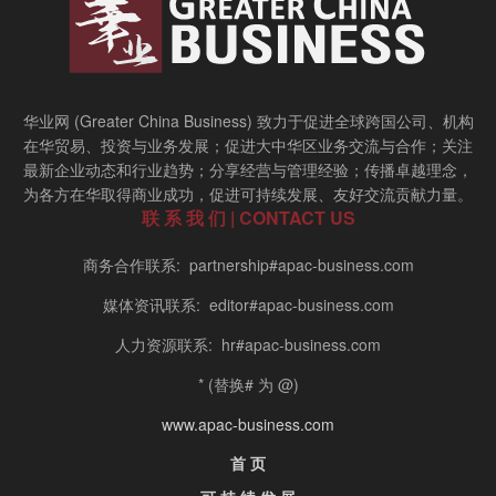
华业网 (Greater China Business) 致力于促进全球跨国公司、机构
在华贸易、投资与业务发展；促进大中华区业务交流与合作；关注
最新企业动态和行业趋势；分享经营与管理经验；传播卓越理念，
为各方在华取得商业成功，促进可持续发展、友好交流贡献力量。
联 系 我 们 | CONTACT US
商务合作联系: partnership#apac-business.com
媒体资讯联系: editor#apac-business.com
人力资源联系: hr#apac-business.com
* (替换# 为 @)
www.apac-business.com
首 页