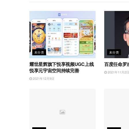
b
n
k
p
o
未分类
未分类
耀世星辉旗下悦享视频UGC上线
百度任命罗
悦享元宇宙空间持续完善
2021年11月2
2021年12月9日