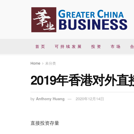
首 页
可 持 续 发 展
投 资
市 场
合
Home
未分类
2019年香港对外
by
Anthony Huang
2020年12月14日
直接投资存量