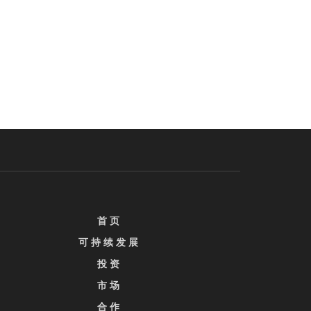
首 页
可 持 续 发 展
投 资
市 场
合 作