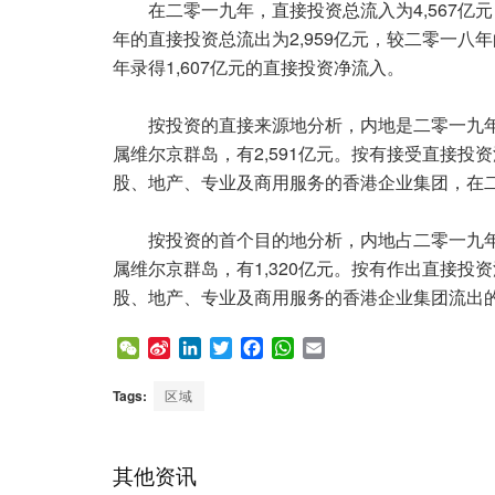
在二零一九年，直接投资总流入为4,567亿元，
年的直接投资总流出为2,959亿元，较二零一八
年录得1,607亿元的直接投资净流入。
按投资的直接来源地分析，内地是二零一九年香
属维尔京群岛，有2,591亿元。按有接受直接
股、地产、专业及商用服务的香港企业集团，在二
按投资的首个目的地分析，内地占二零一九年香
属维尔京群岛，有1,320亿元。按有作出直接
股、地产、专业及商用服务的香港企业集团流出的直
W
S
L
T
F
W
E
e
i
i
w
a
h
m
C
n
n
i
c
a
a
Tags:
区域
h
a
k
t
e
t
i
a
W
e
t
b
s
l
t
e
d
e
o
A
其他资讯
i
I
r
o
p