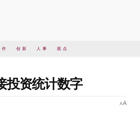
 作
创 新
人 事
观 点
直接投资统计数字
A
A