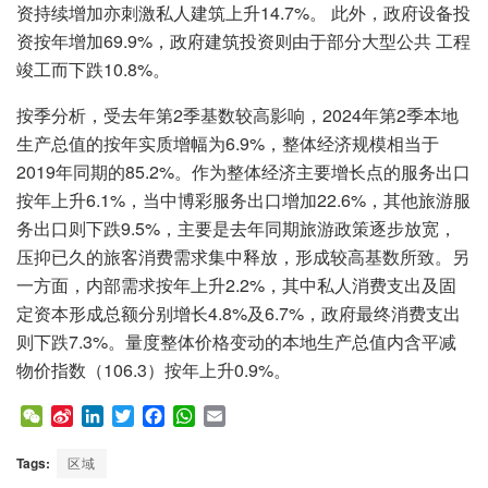
资持续增加亦刺激私人建筑上升14.7%。 此外，政府设备投
资按年增加69.9%，政府建筑投资则由于部分大型公共 工程
竣工而下跌10.8%。
按季分析，受去年第2季基数较高影响，2024年第2季本地
生产总值的按年实质增幅为6.9%，整体经济规模相当于
2019年同期的85.2%。作为整体经济主要增长点的服务出口
按年上升6.1%，当中博彩服务出口增加22.6%，其他旅游服
务出口则下跌9.5%，主要是去年同期旅游政策逐步放宽，
压抑已久的旅客消费需求集中释放，形成较高基数所致。另
一方面，内部需求按年上升2.2%，其中私人消费支出及固
定资本形成总额分别增长4.8%及6.7%，政府最终消费支出
则下跌7.3%。量度整体价格变动的本地生产总值内含平减
物价指数（106.3）按年上升0.9%。
W
S
L
T
F
W
E
e
i
i
w
a
h
m
C
n
n
i
c
a
a
Tags:
区域
h
a
k
t
e
t
i