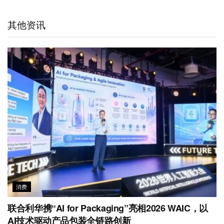
a
W
e
t
b
s
l
t
e
d
e
o
A
其他资讯
i
I
r
o
p
b
n
k
p
o
消费
联合利华携“AI for Packaging”亮相2026 WAIC，以
AI技术驱动产品包装全链路创新