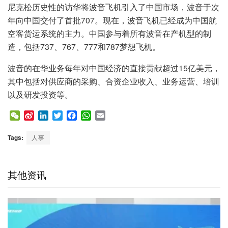
尼克松历史性的访华将波音飞机引入了中国市场，波音于次
年向中国交付了首批707。现在，波音飞机已经成为中国航
空客货运系统的主力。中国参与着所有波音在产机型的制
造，包括737、767、777和787梦想飞机。
波音的在华业务每年对中国经济的直接贡献超过15亿美元，
其中包括对供应商的采购、合资企业收入、业务运营、培训
以及研发投资等。
W
S
L
T
F
W
E
e
i
i
w
a
h
m
C
n
n
i
c
a
a
Tags:
人事
h
a
k
t
e
t
i
a
W
e
t
b
s
l
t
e
d
e
o
A
其他资讯
i
I
r
o
p
b
n
k
p
o