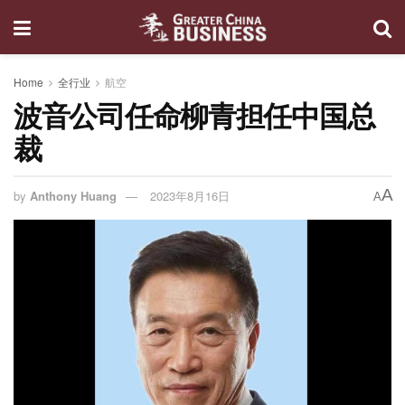
Home
全行业
航空
波音公司任命柳青担任中国总
裁
A
by
Anthony Huang
2023年8月16日
A