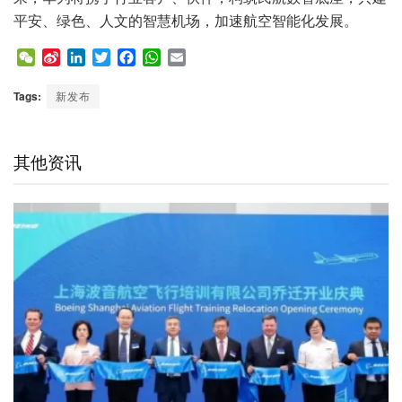
平安、绿色、人文的智慧机场，加速航空智能化发展。
W
S
L
T
F
W
E
e
i
i
w
a
h
m
C
n
n
i
c
a
a
Tags:
新发布
h
a
k
t
e
t
i
a
W
e
t
b
s
l
t
e
d
e
o
A
其他资讯
i
I
r
o
p
b
n
k
p
o