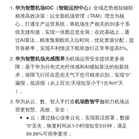
华为智慧机场IOC（智能运控中心）
全域态势感知辅助
精准高效决策：以全面机场管理（TAM）理念为核
心，打通生产运营系统，将机场生产相关的30多个系
统无缝衔接，实现一张图总览全局；在此基础上，通
过AI算法，精准预测航班入位时间，优化资源分配，提
升靠桥率，实现不利情况下航班放行正常率提高5%。
华为智慧机场光感围界
为机场运营安全提供更多保
障：基于华为分布式光纤传感和AI感知算法的创新技
术，保障飞行区在恶劣天气下也可精准识别，实现“0”
漏报，低误报（从上百次/天缩短至小于1次/km*天
）。
华为从云、数、智入手打造
机场数智平台
助力机场运
营更智慧、高效、安全：
● 云：通过核心业务云化，实现双活部署，数据
“0”丢失，恢复时间从1小时缩短至5分钟，满足
99.99%可用率要求；