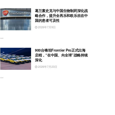
葛兰素史克与中国生物制药深化战
略合作，提升全再乐和欧乐欣在中
国的患者可及性
2026年7月9日
...
900台锋坦Frontier Pro正式出海
启程，“在中国、向全球”战略持续
深化
2026年7月23日
...