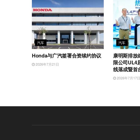
汽车
汽车
Honda与广汽签署合资续约协议
康明斯排放
限公司UL
2026年7月21日
线落成暨首
2026年7月17