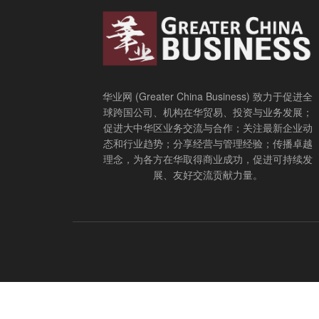
华业网 (Greater China Business) 致力于促进全
球跨国公司、机构在华贸易、投资与业务发展；
促进大中华区业务交流与合作；关注最新企业动
态和行业趋势；分享经营与管理经验；传播卓越
理念，为各方在华取得商业成功，促进可持续发
展、友好交流贡献力量。