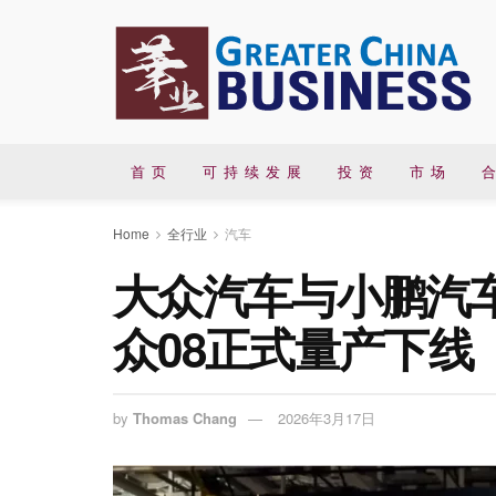
首 页
可 持 续 发 展
投 资
市 场
合
Home
全行业
汽车
大众汽车与小鹏汽
众08正式量产下线
by
Thomas Chang
2026年3月17日