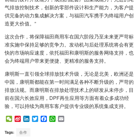
气排放控制技术，创新的零部件设计和生产能力，为客户提
供完备的动力集成解决方案，与福田汽车携手为终端用户创
造更大价值。”
这次合作，将保障福田商用车在国六阶段乃至未来更严苛标
准实施中保持足够的竞争力。发动机与后处理系统将会有更
快的市场响应速度，依托福田和康明斯的服务网络支持，也
会为终端用户带来更便捷、更精准的服务支持。
康明斯一直引领全球排放技术升级，无论是北美，欧洲还是
中国，康明斯都能在第一时间满足各种不断升级的，严苛的
排放法规。而康明斯在排放处理技术上的研发从未停步，目
前在国六长效应用，DPF再生应用等方面有着众多成功经
验，可以持续为商用车客户提供专业级的系统集成支持。
W
S
L
T
F
W
E
e
i
i
w
a
h
m
C
n
n
i
c
a
a
Tags:
合作
h
a
k
t
e
t
i