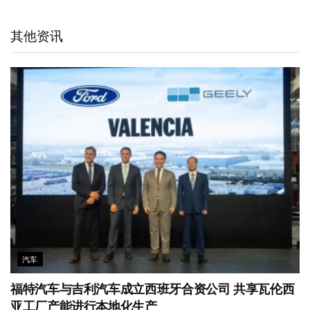
a
W
e
t
b
s
l
t
e
d
e
o
A
其他资讯
i
I
r
o
p
b
n
k
p
o
汽车
福特汽车与吉利汽车成立西班牙合资公司 共享瓦伦西
亚工厂产能进行本地化生产