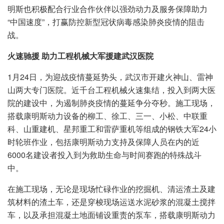
明斯也积极配合行业合作伙伴以强劲动力及服务保障助力
“中国速度”，打赢防控新型冠状病毒感染肺炎疫情的阻击
战。
火速驰援 助力工程机械大军援建武汉医院
1月24日，为迎战疫情蔓延势头，武汉市开建火神山、雷神
山两大专门医院。近千台工程机械火速集结，投入到两大医
院的建设中，为遏制肺炎疫情的蔓延争分夺秒。施工现场，
搭载康明斯动力设备的柳工、徐工、三一、小松、中联重
科、山重建机、星邦重工和雷萨重机等组成的钢铁大军24小
时轮班作业，包括康明斯动力支持及保障人员在内的近
6000名建设者投入到为救助生命与时间赛跑的特殊战斗
中。
在施工现场，无论是现场忙碌作业的挖掘机、清运渣土及建
筑材料的渣土车，还是穿梭现场运送水泥砂浆的混凝土搅拌
车，以及承担混凝土地面铺设重责的泵车，搭载康明斯动力