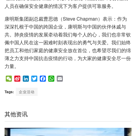
人员在确保安全健康的情况下为客户提供可靠服务。
康明斯集团副总裁曹思德（Steve Chapman）表示：作为
深深扎根于中国的跨国企业，康明斯与中国的伙伴休戚与
共。肺炎疫情的发展牵动着我们每个人的心，我们也非常钦
佩中国人民在这一困难时刻表现出的勇气与关爱。我们始终
把员工和他们家庭的健康安全放在首位，也希望尽我们的绵
薄之力支持中国抗击疫情的行动，为大家的健康安全尽一份
力量。
W
S
L
T
F
W
E
e
i
i
w
a
h
m
C
n
n
i
c
a
a
Tags:
企业活动
h
a
k
t
e
t
i
a
W
e
t
b
s
l
t
e
d
e
o
A
其他资讯
i
I
r
o
p
b
n
k
p
o