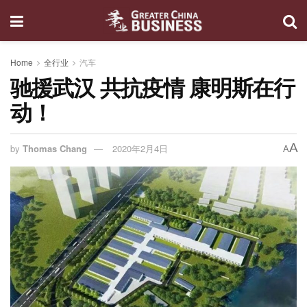
Home
全行业
汽车
驰援武汉 共抗疫情 康明斯在行
动！
A
by
Thomas Chang
2020年2月4日
A