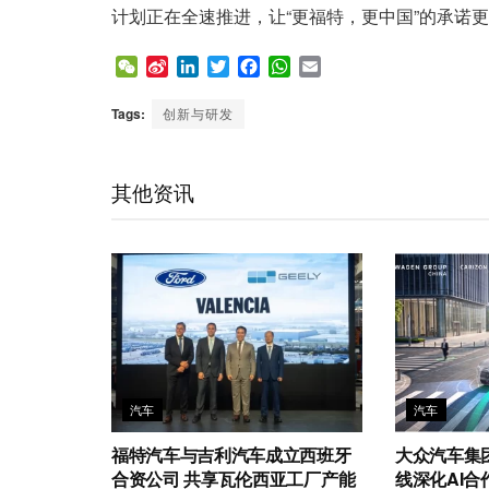
计划正在全速推进，让“更福特，更中国”的承诺
W
S
L
T
F
W
E
e
i
i
w
a
h
m
C
n
n
i
c
a
a
Tags:
创新与研发
h
a
k
t
e
t
i
a
W
e
t
b
s
l
t
e
d
e
o
A
其他资讯
i
I
r
o
p
b
n
k
p
o
汽车
汽车
福特汽车与吉利汽车成立西班牙
大众汽车集
合资公司 共享瓦伦西亚工厂产能
线深化AI合