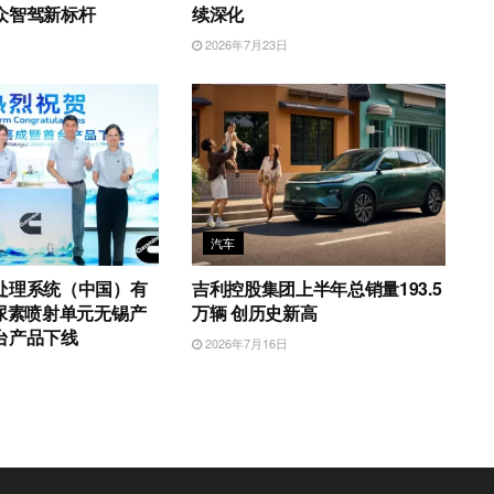
众智驾新标杆
续深化
日
2026年7月23日
汽车
处理系统（中国）有
吉利控股集团上半年总销量193.5
4尿素喷射单元无锡产
万辆 创历史新高
台产品下线
2026年7月16日
日