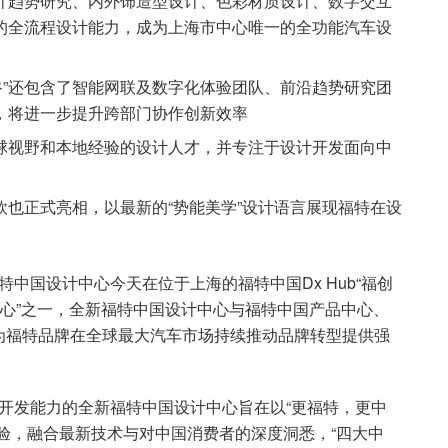
计趋势研究、内外饰造型设计、色彩材质设计、数字交互
的全流程设计能力，成为上海市中心唯一的全功能汽车设
创谷”还包含了智能网联及数字化体验团队、前沿趋势研究团
，将进一步提升跨部门协作创新效率
球视野和本地经验的设计人才，并专注于设计开发面向中
也正式亮相，以最新的“势能美学”设计语言展现福特在设
福特中国设计中心今天在位于上海的福特中国Dx Hub“福创
大中心”之一，全新福特中国设计中心与福特中国产品中心、
为福特品牌在全球最大汽车市场持续推动品牌转型提供强
开发能力的全新福特中国设计中心旨在以“更福特，更中
验，融合最新技术与对中国消费者的深度洞悉，“四大中