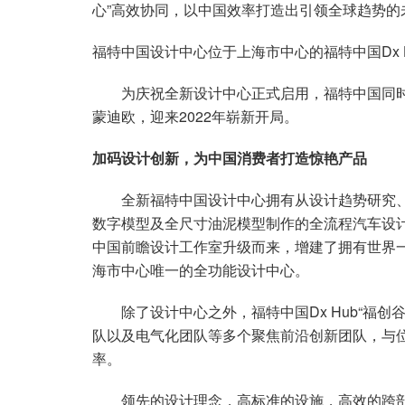
心”高效协同，以中国效率打造出引领全球趋势的
福特中国设计中心位于上海市中心的福特中国Dx H
为庆祝全新设计中心正式启用，福特中国同时全
蒙迪欧，迎来2022年崭新开局。
加码设计创新，为中国消费者打造惊艳产品
全新福特中国设计中心拥有从设计趋势研究、
数字模型及全尺寸油泥模型制作的全流程汽车设
中国前瞻设计工作室升级而来，增建了拥有世界
海市中心唯一的全功能设计中心。
除了设计中心之外，福特中国Dx Hub“福创
队以及电气化团队等多个聚焦前沿创新团队，与
率。
领先的设计理念，高标准的设施，高效的跨部