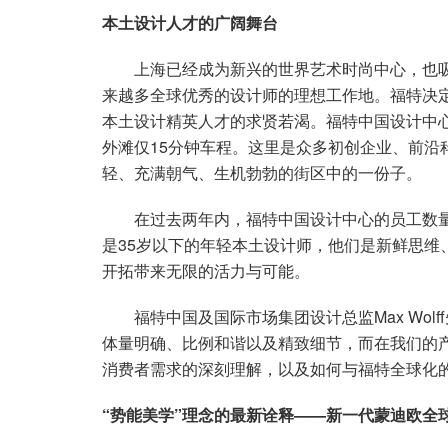
本土设计人才的广阔舞台
上海已经成为新兴的世界艺术时尚中心，也吸
来越多全球优秀的设计师的理想工作地。福特决
本土设计精英人才的求贤若渴。福特中国设计中心位
外滩仅15分钟车程。这里是众多初创企业、前沿
轻、充满朝气、生机勃勃的街区中的一份子。
在过去两年内，福特中国设计中心的员工数量
是35岁以下的年轻本土设计师，他们是新鲜思维
开拓带来无限的活力与可能。
福特中国及国际市场集团设计总监Max Wolf
体量明确、比例和谐以及精致细节，而在我们的
消费者需求的深刻理解，以及如何与福特全球化的
“势能美学”理念的最新诠释——新一代蒙迪欧全