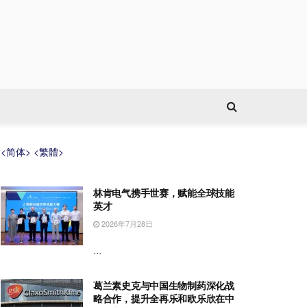
<简体>
<繁體>
林肯电气携手世赛，赋能全球技能
英才
2026年7月28日
...
葛兰素史克与中国生物制药深化战
略合作，提升全再乐和欧乐欣在中