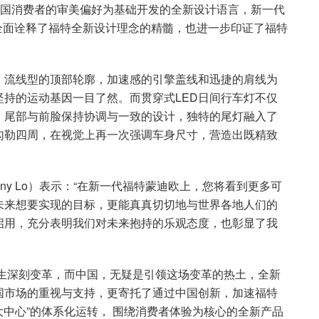
国消费者的审美偏好为基础开发的全新设计语言，新一代
维度全面诠释了福特全新设计理念的精髓，也进一步印证了福特
流线型的顶部轮廓，加速感的引擎盖线和迅捷的肩线为
持的运动基因一目了然。而贯穿式LED日间行车灯不仅
。尾部与前脸保持协调与一致的设计，独特的尾灯融入了
勾勒四周，在视觉上再一次强调车身尺寸，营造出既精致
y Lo）表示：“在新一代福特蒙迪欧上，您将看到更多可
未来想要实现的目标，更能真真切切地与世界各地人们的
启用，充分表明我们对未来抱持的乐观态度，也彰显了我
发生深刻变革，而中国，无疑是引领这场变革的热土，全新
国市场的重视与支持，更寄托了通过中国创新，加速福特
大中心”的体系化运转， 围绕消费者体验为核心的全新产品