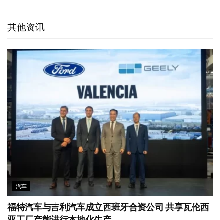
a
W
e
t
b
s
l
t
e
d
e
o
A
其他资讯
i
I
r
o
p
b
n
k
p
o
汽车
福特汽车与吉利汽车成立西班牙合资公司 共享瓦伦西
亚工厂产能进行本地化生产