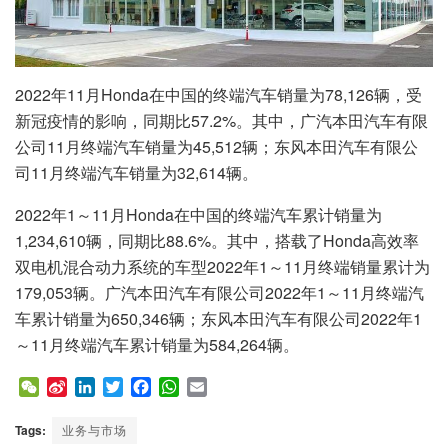
2022年11月Honda在中国的终端汽车销量为78,126辆，受
新冠疫情的影响，同期比57.2%。其中，广汽本田汽车有限
公司11月终端汽车销量为45,512辆；东风本田汽车有限公
司11月终端汽车销量为32,614辆。
2022年1～11月Honda在中国的终端汽车累计销量为
1,234,610辆，同期比88.6%。其中，搭载了Honda高效率
双电机混合动力系统的车型2022年1～11月终端销量累计为
179,053辆。广汽本田汽车有限公司2022年1～11月终端汽
车累计销量为650,346辆；东风本田汽车有限公司2022年1
～11月终端汽车累计销量为584,264辆。
W
S
L
T
F
W
E
e
i
i
w
a
h
m
C
n
n
i
c
a
a
Tags:
业务与市场
h
a
k
t
e
t
i