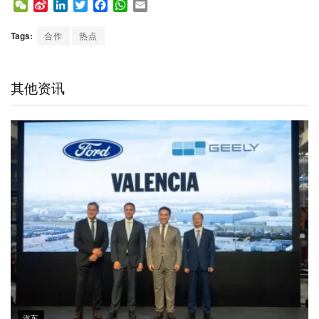
W
S
L
T
F
W
E
e
i
i
w
a
h
m
C
n
n
i
c
a
a
Tags:
合作
热点
h
a
k
t
e
t
i
a
W
e
t
b
s
l
t
e
d
e
o
A
其他资讯
i
I
r
o
p
b
n
k
p
o
汽车