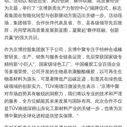
动。活动以“稳进思变、风控创新、夥伴联融、高质量经营”
为主题，举行了 “京博新质生产力智控中心”揭牌仪式，标志
着集团在智能化转型与创新驱动方面迈出关键一步。活动现
场，集团领导、合作伙伴代表及省、市、县各级领导先后致
辞，共同擘画高质量发展新蓝图，凝聚起“夥伴联融、创新
共赢”的强大共识。
作为京博控股集团旗下子公司，京博中聚专注于特种合成橡
胶研发、生产、销售与服务全链条运营，先后荣获国家级专
精特新“小巨人”、
国家级绿色工厂
、中国橡胶工业百强企业
等多项荣誉。公司开发的生物基衣康酸酯橡胶，以可再生生
物基材料为源头，可显著降低产品碳足迹，彰显其在绿色低
碳领域的创新实力。TÜV南德汪微波先生表示：“京博中聚
对市场趋势具有敏锐的洞察力，我们将以专业的技术和严谨
的服务，全方位赋能其未来发展与国际布局。此次合作不仅
是TÜV南德深耕山东化工新材料产业的关键一步，也将为京
博中聚的全球化进程提供坚实保障。”