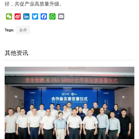
径，共促产业高质量升级。
W
S
L
T
F
W
E
e
i
i
w
a
h
m
C
n
n
i
c
a
a
Tags:
合作
h
a
k
t
e
t
i
a
W
e
t
b
s
l
t
e
d
e
o
A
其他资讯
i
I
r
o
p
b
n
k
p
o