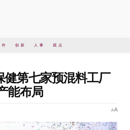
 作
创 新
人 事
观 点
保健第七家预混料工厂
产能布局
A
A