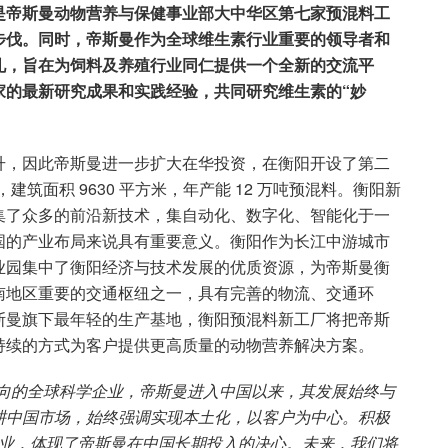
是帝斯曼动物营养与保健事业部大中华区第七家预混料工
步伐。同时，帝斯曼作为全球维生素行业重要的领导者和
礼，旨在为饲料及养殖行业同仁提供一个全新的交流平
家的最新研究成果和实践经验，共同研究维生素的“妙
升，因此帝斯曼进一步扩大在华投资，在衡阳开设了第二
，建筑面积 9630 平方米，年产能 12 万吨预混料。衡阳新
集了众多的前沿新技术，集自动化、数字化、智能化于一
国的产业布局来说具有重要意义。衡阳作为长江中游城市
业园集中了衡阳经济与技术发展的优质资源，为帝斯曼衡
南地区重要的交通枢纽之一，具有完善的物流、交通环
斯曼旗下最年轻的生产基地，衡阳预混料新工厂将把帝斯
持续的方式为客户提供更高质量的动物营养解决方案。
导向的全球科学企业，帝斯曼进入中国以来，其发展始终与
耕中国市场，始终强调实现本土化，以客户为中心。积极
开业，体现了帝斯曼在中国长期投入的决心。未来，我们将