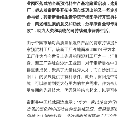
业园区落成的全新预混料生产基地隆重启动，这
厂，标志着帝斯曼开拓中国市场迈出的又一坚定
参与者，其帝斯曼维生素学院于衡阳举行开班典
台，阐述维生素的意义和功效，分享来自全球专
效”，助力人类和动物的可持续健康营养生活。
由于中国市场对高质量预混料产品的需求持续提
家预混料工厂。该新工厂占地面积 26574 平方米
工厂作为当今世界上先进的预混料工厂之一，汇
身。新工厂选址白沙洲工业园，对于帝斯曼在中
群重要成员，聚集了大量优秀人才，而白沙洲工
阳工厂的发展提供了有利条件。此外，衡阳是中
境，可以辐射到更大范围内的客户需求。作为帝
曼集团的先进技术、优秀经验结合起来，以更可
帝斯曼中国总裁周涛表示：
“作为一家以使命为
市场的变化和中国社会的发展相适应。帝斯曼深
倡导‘为中国而创新’。此次衡阳预混料新工厂的