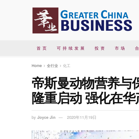
首 页
可 持 续 发 展
投 资
市 场
合
Home
全行业
化工
帝斯曼动物营养与
隆重启动 强化在华
by
Joyce Jin
2020年11月19日