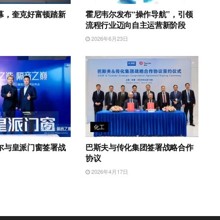
幕，奎克好富顿踏新
霍尼韦尔发布“操作导航”，引领
流程行业迈向自主运营新阶段
日
2026年6月23日
化工
尔与皇派门窗签署战
巴斯夫与传化集团签署战略合作
协议
日
2026年4月17日