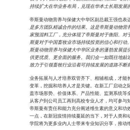
持续扩大在华业务布局，兑现在华本土长期发展的
帝斯曼动物营养与保健大中华区副总裁王强也表
是多方团队精诚合作的结果。这是帝斯曼动物营
家预混料工厂，充分体现了帝斯曼对于衡阳、对
斯曼对于中国畜牧业市场持续投资的信心和行动
斯曼动物营养与保健大中华区业务的蓬勃发展提
供更优质、更全面的服务。我们会一如既往地贴
致力于引领畜牧行业沿着可持续发展的道路不断前
业务拓展与人才培养双管齐下、相辅相成，才能
变革，挖掘和培养人才是关键。在新工厂启动之
盖市场形势、价值体系、产品性能、监测系统等全
从客户到公司员工再到高校专业人才，均可参与
帝斯曼有责任和能力充分阐述维生素的意义和功
一点，在新冠疫情持续蔓延的当下，对于人类和
学院将为更多业内人士带来专业知识分享，推动