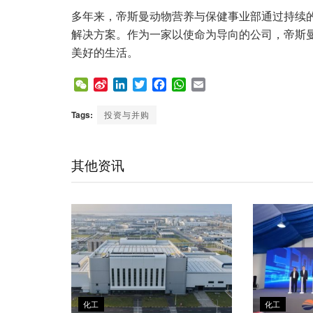
多年来，帝斯曼动物营养与保健事业部通过持续
解决方案。作为一家以使命为导向的公司，帝斯
美好的生活。
W
S
L
T
F
W
E
e
i
i
w
a
h
m
C
n
n
i
c
a
a
Tags:
投资与并购
h
a
k
t
e
t
i
a
W
e
t
b
s
l
t
e
d
e
o
A
其他资讯
i
I
r
o
p
b
n
k
p
o
化工
化工