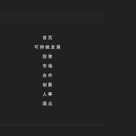
首 页
可 持 续 发 展
投 资
市 场
合 作
创 新
人 事
观 点