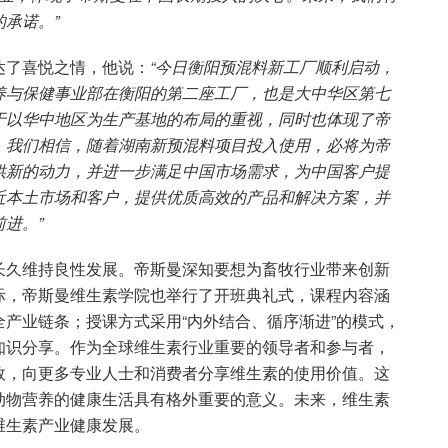
承诺。”
达了喜悦之情，他说：
“今日衡阳预混料新工厂顺利启动，
养与保健事业部在衡阳的第二座工厂，也是大中华区第七
于以华中地区为生产基地的布局的重视，同时也体现了帝
。我们相信，随着湖南新预混料项目投入使用，必将为帝
供新的动力，并进一步满足中国市场需求，为中国客户提
近本土市场和客户，提供优质高效的产品和解决方案，并
进。”
长久维持良性发展。帝斯曼深知要想为畜牧行业带来创新
际，帝斯曼维生素学院也举行了开班典礼式，课程内容涵
产业链条；授课方式采用“内外结合、循序渐进”的模式，
知识分享。作为全球维生素行业重要的领导者和参与者，
效，向更多专业人士和消费者分享维生素的使用价值。这
动物营养的健康生活具有格外重要的意义。未来，维生素
维生素产业健康发展。