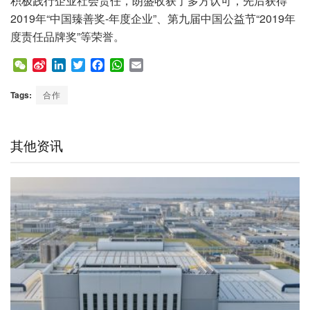
积极践行企业社会责任，朗盛收获了多方认可，先后获得
2019年“中国臻善奖-年度企业”、第九届中国公益节“2019年
度责任品牌奖”等荣誉。
W
S
L
T
F
W
E
e
i
i
w
a
h
m
C
n
n
i
c
a
a
Tags:
合作
h
a
k
t
e
t
i
a
W
e
t
b
s
l
t
e
d
e
o
A
其他资讯
i
I
r
o
p
b
n
k
p
o