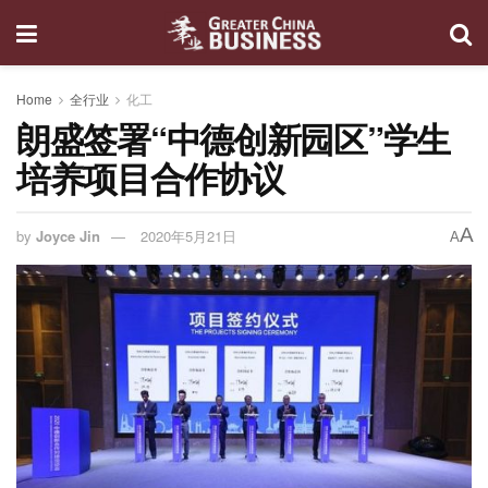
Home
全行业
化工
朗盛签署“中德创新园区”学生
培养项目合作协议
A
by
Joyce Jin
2020年5月21日
A