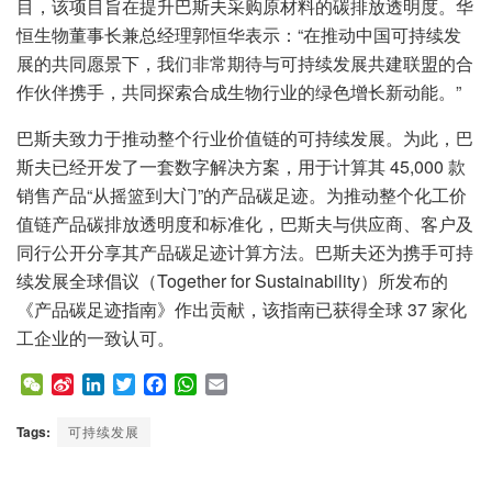
目，该项目旨在提升巴斯夫采购原材料的碳排放透明度。华
恒生物董事长兼总经理郭恒华表示：“在推动中国可持续发
展的共同愿景下，我们非常期待与可持续发展共建联盟的合
作伙伴携手，共同探索合成生物行业的绿色增长新动能。”
巴斯夫致力于推动整个行业价值链的可持续发展。为此，巴
斯夫已经开发了一套数字解决方案，用于计算其 45,000 款
销售产品“从摇篮到大门”的产品碳足迹。为推动整个化工价
值链产品碳排放透明度和标准化，巴斯夫与供应商、客户及
同行公开分享其产品碳足迹计算方法。巴斯夫还为携手可持
续发展全球倡议（Together for Sustainability）所发布的
《产品碳足迹指南》作出贡献，该指南已获得全球 37 家化
工企业的一致认可。
W
S
L
T
F
W
E
e
i
i
w
a
h
m
C
n
n
i
c
a
a
Tags:
可持续发展
h
a
k
t
e
t
i
a
W
e
t
b
s
l