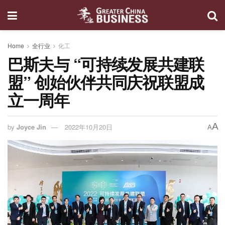
Home
全行业
化工
巴斯夫与 “可持续发展共建联
盟” 创始伙伴共同庆祝联盟成
立一周年
A
by
Joyce Jin
2022年10月20日
A