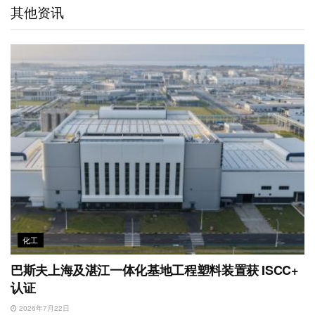
t
e
d
e
o
A
其他资讯
i
I
r
o
p
b
n
k
p
o
化工
巴斯夫上海及湛江一体化基地工程塑料装置获 ISCC+
认证
2026年7月22日