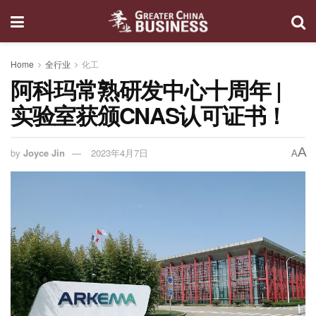
Home
全行业
化工
阿科玛常熟研发中心十周年 |
实验室获颁CNAS认可证书！
A
by
Joyce Jin
2023年4月7日
A