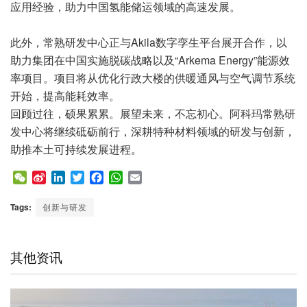
应用经验，助力中国氢能储运领域的高速发展。
此外，常熟研发中心正与Akila数字孪生平台展开合作，以
助力集团在中国实施脱碳战略以及“Arkema Energy”能源效
率项目。项目将从优化行政大楼的供暖通风与空气调节系统
开始，提高能耗效率。
回顾过往，硕果累累。展望未来，不忘初心。阿科玛常熟研
发中心将继续砥砺前行，深耕特种材料领域的研发与创新，
助推本土可持续发展进程。
W
S
L
T
F
W
E
e
i
i
w
a
h
m
C
n
n
i
c
a
a
Tags:
创新与研发
h
a
k
t
e
t
i
a
W
e
t
b
s
l
t
e
d
e
o
A
其他资讯
i
I
r
o
p
b
n
k
p
o