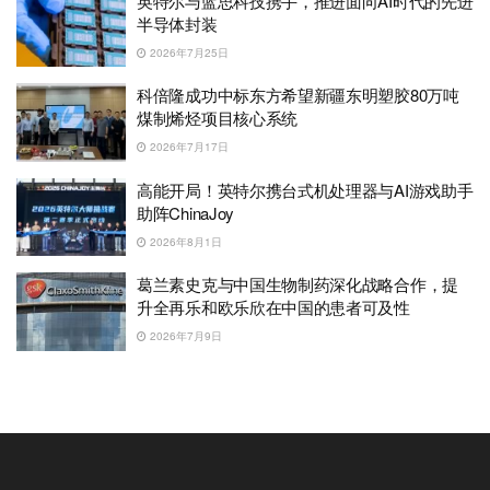
英特尔与蓝思科技携手，推进面向AI时代的先进
半导体封装
2026年7月25日
科倍隆成功中标东方希望新疆东明塑胶80万吨
煤制烯烃项目核心系统
2026年7月17日
高能开局！英特尔携台式机处理器与AI游戏助手
助阵ChinaJoy
2026年8月1日
葛兰素史克与中国生物制药深化战略合作，提
升全再乐和欧乐欣在中国的患者可及性
2026年7月9日