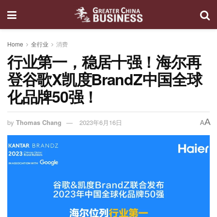
Home
全行业
消费
行业第一，稳居十强！海尔再
登谷歌X凯度BrandZ中国全球
化品牌50强！
A
by
Thomas Chang
2023年6月16日
A