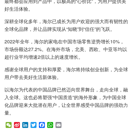
最终都会应用到产品中，以极高的“心价比”，为用户提供美
好生活体验。
深耕全球化多年，海尔已成长为用户欢迎的强大而有韧性的
全球化品牌，并让品牌实现从“知晓”到“信任”的飞跃。
2022年全年，海尔的家电在中国市场零售逆势增长10%，
市场份额达27.2%。在海外市场，北美、西欧、中亚等均以
超行业平均增速2倍以上的速度增长。
感谢全球用户的支持和厚爱，海尔将持续创业创新，为全球
用户带去美好生活新体验。
以海尔为代表的中国品牌已然迈向世界舞台，走向全球，融
入全球。这也必将塑强“中国质造”的海外形象，为中国全球
化品牌迎来大批潜在用户，让全世界感受中国品牌的强劲力
量。
W
S
L
T
F
W
E
e
i
i
w
a
h
m