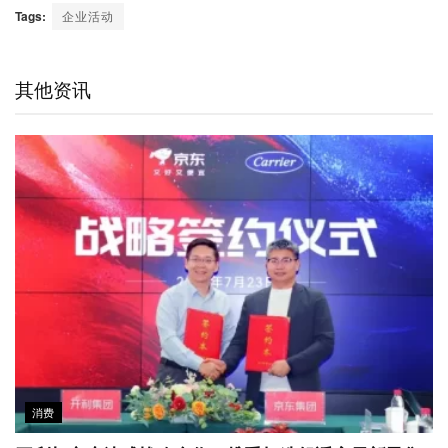
C
n
n
i
c
a
a
Tags:
企业活动
h
a
k
t
e
t
i
a
W
e
t
b
s
l
t
e
d
e
o
A
其他资讯
i
I
r
o
p
b
n
k
p
o
消费